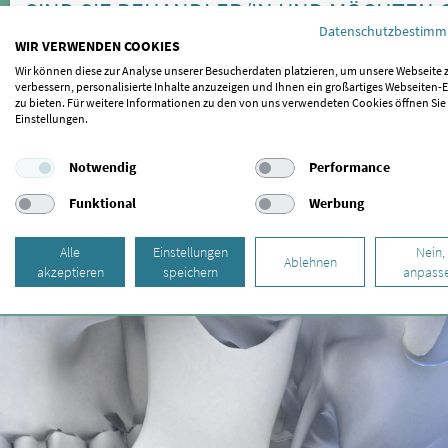
SIND SIE BEHANDLER/IN UND MÖCHTEN 
Datenschutzbestim
WIR VERWENDEN COOKIES
Wenn auch Sie als Behandler für gelistet werden möchten, freuen
Wir können diese zur Analyse unserer Besucherdaten platzieren, um unsere Webseite 
hier.
verbessern, personalisierte Inhalte anzuzeigen und Ihnen ein großartiges Webseiten-E
zu bieten. Für weitere Informationen zu den von uns verwendeten Cookies öffnen Sie
SIND SIE PATIENT/IN UND MÖCHTEN IHR
Einstellungen.
EMPFEHLEN?
Notwendig
Performance
Sollte Ihr Behandler bisher nicht gelistet sein oder Sie einen B
Funktional
Werbung
schreiben Sie uns bitte einfach
eine kurze Nachricht
. Wir kümmer
Alle
Einstellungen
Nein,
Ablehnen
akzeptieren
speichern
anpass