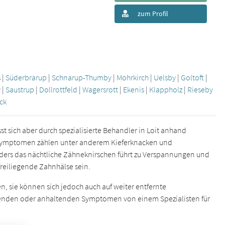
zum Profil
s
|
Süderbrarup
|
Schnarup-Thumby
|
Mohrkirch
|
Uelsby
|
Goltoft
|
y
|
Saustrup
|
Dollrottfeld
|
Wagersrott
|
Ekenis
|
Klappholz
|
Rieseby
ck
st sich aber durch spezialisierte Behandler in Loit anhand
n Symptomen zählen unter anderem Kieferknacken und
nders das nächtliche Zähneknirschen führt zu Verspannungen und
reiliegende Zahnhälse sein.
n, sie können sich jedoch auch auf weiter entfernte
hrenden oder anhaltenden Symptomen von einem Spezialisten für