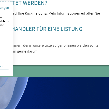
GELISTET WERDEN?
mungen
 wir uns auf Ihre Rückmeldung. Mehr Informationen erhalten Sie
zu
rlebnis
 die
EN BEHANDLER FÜR EINE LISTUNG
ehandler kennen, der in unsere Liste aufgenommen werden sollte,
n uns dann gerne darum.
en