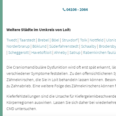
04106 - 2064
Weitere Städte im Umkreis von Loit:
Twedt
|
Taarstedt
|
Brebel
|
Böel
|
Struxdorf
|
Tolk
|
Nottfeld
|
Ulsni
Norderbrarup
|
Böklund
|
Süderfahrenstedt
|
Schaalby
|
Brodersb
|
Scheggerott
|
Havetoftloit
|
Ahneby
|
Satrup
|
Rabenkirchen faulü
Die Craniomandibuläre Dysfunktion wird oft erst spät erkannt, läs
verschiedener Symptome feststellen. Zu den offensichtlichere
Zähneknirschen, die Sie in Loit behandeln lassen können. Beso
zu Zahnabrieb. Eine weitere Folge des Zähneknirschens können f
Kieferfehlstellungen sind die Ursache für Kiefergelenkbeschwerde
Körperregionen auswirken. Lassen Sie sich daher bei wiederke
CMD untersuchen.