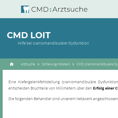
CMD LOIT
Hilfe bei craniomandibulärer Dysfunktion
Arztsuche
Schleswig-Holstein
CMD (craniomandibuläre Dysf
Eine Kiefergelenkfehlstellung (craniomandibuläre Dysfunkt
entscheiden Bruchteile von Millimetern über den
Erfolg einer 
Die folgenden Behandler sind unserem Netzwerk angeschlossene