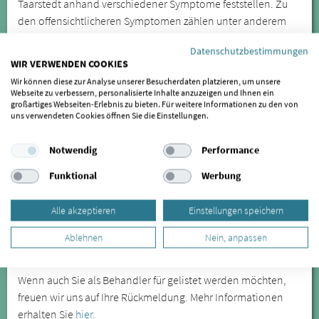
Taarstedt anhand verschiedener Symptome feststellen. Zu
den offensichtlicheren Symptomen zählen unter anderem
Kieferknacken und Zähneknirschen, die Sie in Taarstedt
Datenschutzbestimmungen
behandeln lassen können. Besonders das nächtliche
WIR VERWENDEN COOKIES
Zähneknirschen führt zu Verspannungen und zu Zahnabrieb.
Wir können diese zur Analyse unserer Besucherdaten platzieren, um unsere
Eine weitere Folge des Zähneknirschens können freiliegende
Webseite zu verbessern, personalisierte Inhalte anzuzeigen und Ihnen ein
großartiges Webseiten-Erlebnis zu bieten. Für weitere Informationen zu den von
Zahnhälse sein.
uns verwendeten Cookies öffnen Sie die Einstellungen.
Kieferfehlstellungen sind die Ursache für
Notwendig
Performance
Kiefergelenkbeschwerden, sie können sich jedoch auch auf
weiter entfernte Körperregionen auswirken. Lassen Sie sich
Funktional
Werbung
daher bei wiederkehrenden oder anhaltenden Symptomen
von einem Spezialisten für CMD untersuchen.
Alle akzeptieren
Einstellungen speichern
SIND SIE BEHANDLER/IN UND
Ablehnen
Nein, anpassen
MÖCHTEN GELISTET WERDEN?
Wenn auch Sie als Behandler für gelistet werden möchten,
freuen wir uns auf Ihre Rückmeldung. Mehr Informationen
erhalten Sie
hier.