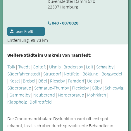
Duvenstedter Damm 52b
22397 Hamburg
040 - 6070020
zum Profil
Entfernung: 99.73 km
Weitere Städte im Umkreis von Taarstedt:
Tolk
|
Twedt
|
Goltoft
|
Ulsnis
|
Brodersby
|
Loit
|
Schaalby
|
Süderfahrenstedt
|
Struxdorf
|
Nottfeld
|
Böklund
|
Borgwedel
|
Kosel
|
Brebel
|
Böel
|
Rieseby
|
Fahrdorf
|
Uelsby
|
Süderbrarup
|
Schnarup-Thumby
|
Fleckeby
|
Güby
|
Schleswig
|
Gammelby
|
Neuberend
|
Norderbrarup
|
Mohrkirch
|
Klappholz
|
Dollrottfeld
Die Craniomandibuläre Dysfunktion wird oft erst spät
erkannt, lässt sich aber durch spezialisierte Behandler in