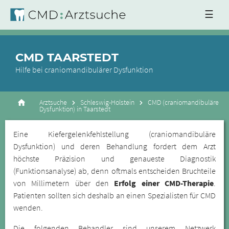
☰
CMD TAARSTEDT
Hilfe bei craniomandibulärer Dysfunktion
Arztsuche
Schleswig-Holstein
CMD (craniomandibuläre
Dysfunktion) in Taarstedt
Eine Kiefergelenkfehlstellung (craniomandibuläre
Dysfunktion) und deren Behandlung fordert dem Arzt
höchste Präzision und genaueste Diagnostik
(Funktionsanalyse) ab, denn oftmals entscheiden Bruchteile
von Millimetern über den
Erfolg einer CMD-Therapie
.
Patienten sollten sich deshalb an einen Spezialisten für CMD
wenden.
Die folgenden Behandler sind unserem Netzwerk