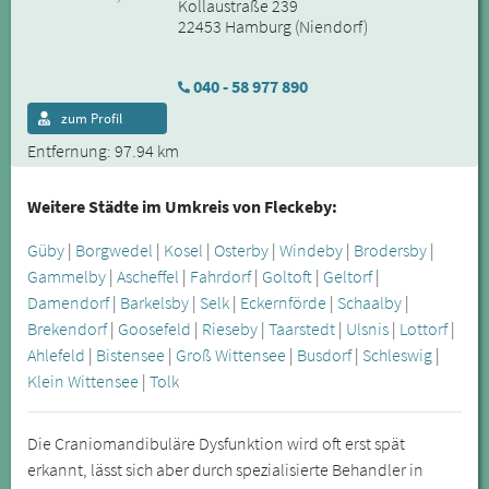
Kollaustraße 239
22453 Hamburg (Niendorf)
040 - 58 977 890
zum Profil
Entfernung: 97.94 km
Weitere Städte im Umkreis von Fleckeby:
Güby
|
Borgwedel
|
Kosel
|
Osterby
|
Windeby
|
Brodersby
|
Gammelby
|
Ascheffel
|
Fahrdorf
|
Goltoft
|
Geltorf
|
Damendorf
|
Barkelsby
|
Selk
|
Eckernförde
|
Schaalby
|
Brekendorf
|
Goosefeld
|
Rieseby
|
Taarstedt
|
Ulsnis
|
Lottorf
|
Ahlefeld
|
Bistensee
|
Groß Wittensee
|
Busdorf
|
Schleswig
|
Klein Wittensee
|
Tolk
Die Craniomandibuläre Dysfunktion wird oft erst spät
erkannt, lässt sich aber durch spezialisierte Behandler in