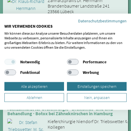
Zahnarztpraxis Dr. Herrmann
Brandenbaumer Landstraße 241
23566 Lübeck
zum Profil
Online-Termin
Datenschutzbestimmungen
WIR VERWENDEN COOKIES
Entfernung: 97.47 km
Wir können diese zur Analyse unserer Besucherdaten platzieren, um unsere
Alberto Dolfi
Webseite zu verbessern, personalisierte Inhalte anzuzeigen und Ihnen ein
Funktionsdiagnostik
großartiges Webseiten-Erlebnis zu bieten. Für weitere Informationen zu den von
uns verwendeten Cookies öffnen Sie die Einstellungen.
Praxis Alberto Dolfi
Tibarg 32A
22459 Hamburg (Niendorf)
Notwendig
Performance
Funktional
Werbung
040 587758
zum Profil
Alle akzeptieren
Einstellungen speichern
Entfernung: 97.62 km
Ablehnen
Nein, anpassen
Dr. Stefan Triebswetter, M. Sc.
Fachzahnarzt für Oralchirurgie · Bruxismus- und CMD-
Behandlung · Botox bei Zähneknirschen in Hamburg
Kieferchirurgie Niendorf Dr. Triebswetter &
Kollegen