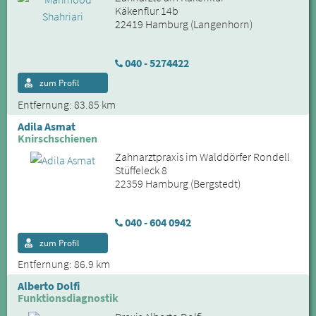
Käkenflur 14b
22419 Hamburg (Langenhorn)
040 - 5274422
zum Profil
Entfernung: 83.85 km
Adila Asmat
Knirschschienen
Zahnarztpraxis im Walddörfer Rondell
Stüffeleck 8
22359 Hamburg (Bergstedt)
040 - 604 0942
zum Profil
Entfernung: 86.9 km
Alberto Dolfi
Funktionsdiagnostik