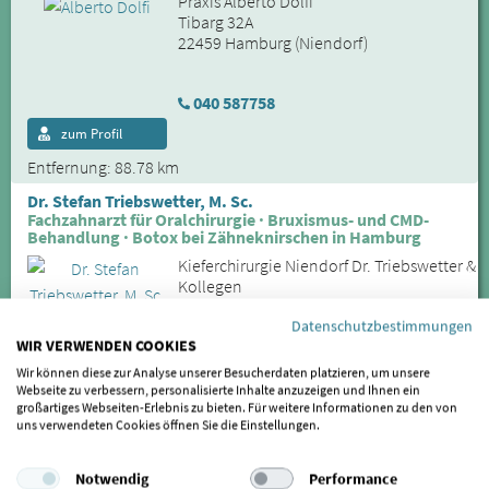
Praxis Alberto Dolfi
Tibarg 32A
22459 Hamburg (Niendorf)
040 587758
zum Profil
Entfernung: 88.78 km
Dr. Stefan Triebswetter, M. Sc.
Fachzahnarzt für Oralchirurgie · Bruxismus- und CMD-
Behandlung · Botox bei Zähneknirschen in Hamburg
Kieferchirurgie Niendorf Dr. Triebswetter &
Kollegen
Kollaustraße 239
Datenschutzbestimmungen
22453 Hamburg (Niendorf)
WIR VERWENDEN COOKIES
Wir können diese zur Analyse unserer Besucherdaten platzieren, um unsere
040 - 58 977 890
Webseite zu verbessern, personalisierte Inhalte anzuzeigen und Ihnen ein
großartiges Webseiten-Erlebnis zu bieten. Für weitere Informationen zu den von
zum Profil
uns verwendeten Cookies öffnen Sie die Einstellungen.
Entfernung: 89.09 km
Notwendig
Performance
Dr. Klaus-Richard Herrmann