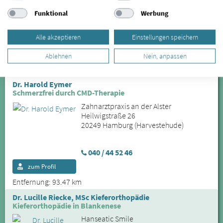
Zahnarzt
Funktional
Werbung
Zahnarztpraxis Dr. Herrmann
Brandenbaumer Landstraße 241
Alle akzeptieren
Einstellungen speichern
23566 Lübeck
zum Profil
Online-Termin
Ablehnen
Nein, anpassen
Entfernung: 92.63 km
Dr. Harold Eymer
Schmerzfrei durch CMD-Therapie
Zahnarztpraxis an der Alster
Heilwigstraße 26
20249 Hamburg (Harvestehude)
040 / 44 52 46
zum Profil
Entfernung: 93.47 km
Dr. Lucille Riecke, MSc Kieferorthopädie
Kieferorthopädie in Blankenese
Hanseatic Smile