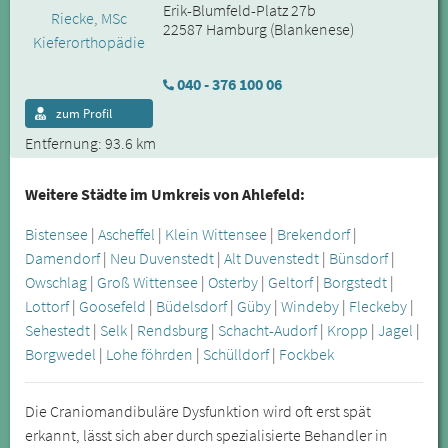
Erik-Blumfeld-Platz 27b
22587 Hamburg (Blankenese)
040 - 376 100 06
zum Profil
Entfernung: 93.6 km
Weitere Städte im Umkreis von Ahlefeld:
Bistensee
|
Ascheffel
|
Klein Wittensee
|
Brekendorf
|
Damendorf
|
Neu Duvenstedt
|
Alt Duvenstedt
|
Bünsdorf
|
Owschlag
|
Groß Wittensee
|
Osterby
|
Geltorf
|
Borgstedt
|
Lottorf
|
Goosefeld
|
Büdelsdorf
|
Güby
|
Windeby
|
Fleckeby
|
Sehestedt
|
Selk
|
Rendsburg
|
Schacht-Audorf
|
Kropp
|
Jagel
|
Borgwedel
|
Lohe föhrden
|
Schülldorf
|
Fockbek
Die Craniomandibuläre Dysfunktion wird oft erst spät
erkannt, lässt sich aber durch spezialisierte Behandler in