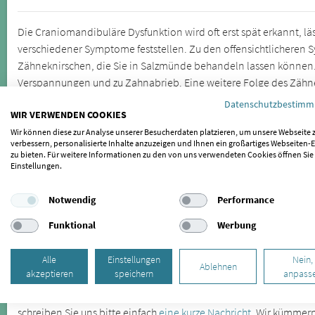
Die Craniomandibuläre Dysfunktion wird oft erst spät erkannt, lä
verschiedener Symptome feststellen. Zu den offensichtlichere
Zähneknirschen, die Sie in Salzmünde behandeln lassen können.
Verspannungen und zu Zahnabrieb. Eine weitere Folge des Zähne
Datenschutzbestim
Kieferfehlstellungen sind die Ursache für Kiefergelenkbeschwerde
WIR VERWENDEN COOKIES
Körperregionen auswirken. Lassen Sie sich daher bei wiederke
Wir können diese zur Analyse unserer Besucherdaten platzieren, um unsere Webseite 
CMD untersuchen.
verbessern, personalisierte Inhalte anzuzeigen und Ihnen ein großartiges Webseiten-E
zu bieten. Für weitere Informationen zu den von uns verwendeten Cookies öffnen Sie
Einstellungen.
SIND SIE BEHANDLER/IN UND MÖCHTEN 
Notwendig
Performance
Wenn auch Sie als Behandler für gelistet werden möchten, freuen
hier.
Funktional
Werbung
SIND SIE PATIENT/IN UND MÖCHTEN IHR
Alle
Einstellungen
Nein,
EMPFEHLEN?
Ablehnen
akzeptieren
speichern
anpass
Sollte Ihr Behandler bisher nicht gelistet sein oder Sie einen B
schreiben Sie uns bitte einfach
eine kurze Nachricht
. Wir kümmer