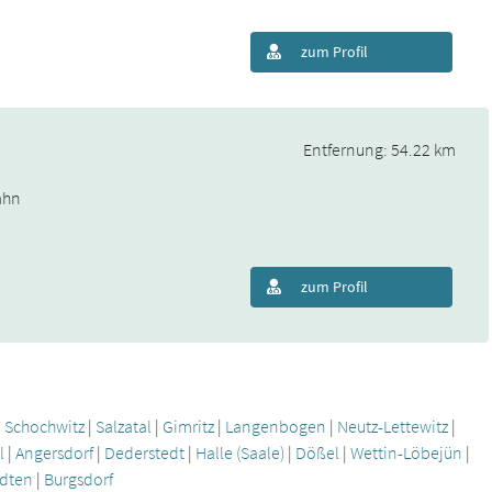
zum Profil
Entfernung: 54.22 km
ahn
zum Profil
|
Schochwitz
|
Salzatal
|
Gimritz
|
Langenbogen
|
Neutz-Lettewitz
|
l
|
Angersdorf
|
Dederstedt
|
Halle (Saale)
|
Dößel
|
Wettin-Löbejün
|
edten
|
Burgsdorf