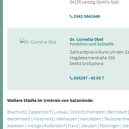
04155 Leipzig (Gohlis-Süd)
0341 5641448
Dr. Cornelia Obst
Funktion und Ästhetik
Zahnarztpraxis Rund um den Z
Magdebornerstraße 18b
04463 Großpösna
034297 - 42 03 7
Weitere Städte im Umkreis von Salzmünde:
Brachwitz
|
Zappendorf
|
Lieskau
|
Döblitz
|
Fienstedt
|
Bennstedt
Beesenstedt
|
Kloschwitz
|
Neehausen
|
Wansleben
|
Teutschentha
Aseleben
|
Krosigk
|
Rottelsdorf
|
Freist
|
Steuden
|
Röblingen
|
St