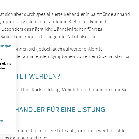
sst sich aber durch spezialisierte Behandler in Salzmünde anhand
n Symptomen zählen unter anderem Kieferknacken und
 Besonders das nächtliche Zähneknirschen führt zu
knirschens können freiliegende Zahnhälse sein.
mungen
n, sie können sich jedoch auch auf weiter entfernte
hrenden oder anhaltenden Symptomen von einem Spezialisten für
zu
rlebnis
 die
GELISTET WERDEN?
 wir uns auf Ihre Rückmeldung. Mehr Informationen erhalten Sie
EN BEHANDLER FÜR EINE LISTUNG
en
ehandler kennen, der in unsere Liste aufgenommen werden sollte,
n uns dann gerne darum.