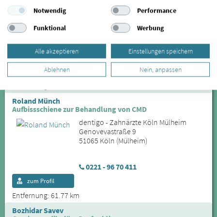
Notwendig
Performance
dentigo - Zahnärzte Köln Mülheim
Genovevastraße 9
Funktional
Werbung
51065 Köln (Mülheim)
Alle akzeptieren
Einstellungen speichern
0221 - 96 70 411
Ablehnen
Nein, anpassen
zum Profil
Entfernung: 61.77 km
Roland Münch
Aufbissschiene zur Behandlung von CMD
dentigo - Zahnärzte Köln Mülheim
Genovevastraße 9
51065 Köln (Mülheim)
0221 - 96 70 411
zum Profil
Entfernung: 61.77 km
Bozhidar Savev