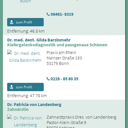
06461- 8319
zum Profil
Entfernung: 46.8 km
Dr. med. dent. Gilda Barzinmehr
Kiefergelenksdiagnostik und passgenaue Schienen
Praxis am Rhein
Mainzer Straße 193
53179 Bonn
0228 - 85 80 35
zum Profil
Entfernung: 47.78 km
Dr. Patricia von Landenberg
Zahnärztin
Zahnarztpraxis Dres. von Landenberg
Pastor-Klein-Straße 9
56073 Koblenz