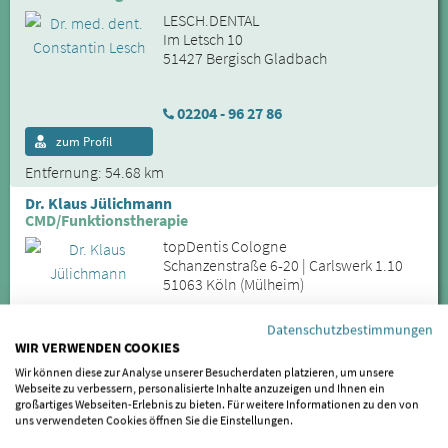
LESCH.DENTAL
Im Letsch 10
51427 Bergisch Gladbach
02204 - 96 27 86
zum Profil
Entfernung: 54.68 km
Dr. Klaus Jülichmann
CMD/Funktionstherapie
topDentis Cologne
Schanzenstraße 6-20 | Carlswerk 1.10
51063 Köln (Mülheim)
Datenschutzbestimmungen
0221 - 66950300
WIR VERWENDEN COOKIES
zum Profil
Wir können diese zur Analyse unserer Besucherdaten platzieren, um unsere
Webseite zu verbessern, personalisierte Inhalte anzuzeigen und Ihnen ein
Entfernung: 61.43 km
großartiges Webseiten-Erlebnis zu bieten. Für weitere Informationen zu den von
uns verwendeten Cookies öffnen Sie die Einstellungen.
Markus Fahrenwaldt
Ihr Ansprechpartner bei CMD