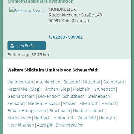
Craniomandibuläre Dysfunktion
MUNDKULTUR
Rodenkirchener Straße 148
50997 Köln (Rondorf)
02233 - 939962
zum Profil
Entfernung: 62.75 km
Weitere Städte im Umkreis von Scheuerfeld:
Wallmenroth
|
Altenkirchen
|
Betzdorf
|
Mittelhof
|
Steineroth
|
Katzwinkel (Sieg)
|
Kirchen (Sieg)
|
Molzhain
|
Grünebach
|
Gebhardshain
|
Dickendorf
|
Schutzbach
|
Steinebach
|
Fensdorf
|
Niederdreisbach
|
Wissen
|
Elkenroth
|
Herdorf
|
Birken-Honigsessen
|
Brachbach
|
Niederfischbach
|
Mudersbach
|
Harbach
|
Helmeroth
|
Weitefeld
|
Nauroth
|
Neunkhausen
|
Atzelgift
|
Bruchertseifen