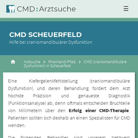
☰
CMD SCHEUERFELD
Hilfe bei craniomandibulärer Dysfunktion
Arztsuche
Rheinland-Pfalz
CMD (craniomandibuläre
Dysfunktion) in Scheuerfeld
Eine Kiefergelenkfehlstellung (craniomandibuläre
Dysfunktion) und deren Behandlung fordert dem Arzt
höchste Präzision und genaueste Diagnostik
(Funktionsanalyse) ab, denn oftmals entscheiden Bruchteile
von Millimetern über den
Erfolg einer CMD-Therapie
.
Patienten sollten sich deshalb an einen Spezialisten für CMD
wenden.
Die folgenden Behandler sind unserem Netzwerk