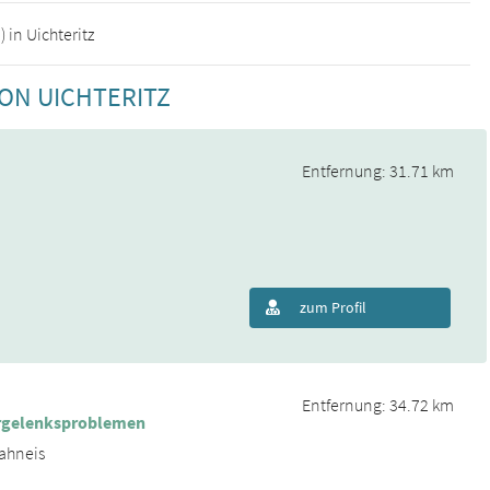
 in Uichteritz
ON UICHTERITZ
Entfernung: 31.71 km
zum Profil
Entfernung: 34.72 km
fergelenksproblemen
rahneis