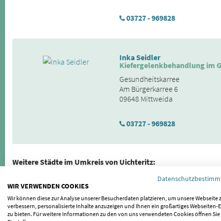
03727 - 969828
Inka Seidler
Kiefergelenkbehandlung im G
Gesundheitskarree
Am Bürgerkarree 6
09648 Mittweida
03727 - 969828
Weitere Städte im Umkreis von Uichteritz:
Datenschutzbestim
Markwerben
|
Leißling
|
Weißenfels
|
Goseck
|
Tagewerben
|
Lange
WIR VERWENDEN COOKIES
Schönburg
|
Zorbau
|
Zeuchfeld
|
Dehlitz
|
Schkortleben
|
Gieckau
Wir können diese zur Analyse unserer Besucherdaten platzieren, um unsere Webseite 
|
Naumburg (Saale)
|
Naumburg
|
Rippach
|
Stößen
|
Freyburg (Uns
verbessern, personalisierte Inhalte anzuzeigen und Ihnen ein großartiges Webseiten-E
zu bieten. Für weitere Informationen zu den von uns verwendeten Cookies öffnen Sie