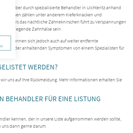
st sich aber durch spezialisierte Behandler in Uichteritz anhand
n Symptomen zählen unter anderem Kieferknacken und
 Besonders das nächtliche Zähneknirschen führt zu Verspannungen
en freiliegende Zahnhälse sein.
n, sie können sich jedoch auch auf weiter entfernte
en
hrenden oder anhaltenden Symptomen von einem Spezialisten für
GELISTET WERDEN?
 wir uns auf Ihre Rückmeldung. Mehr Informationen erhalten Sie
EN BEHANDLER FÜR EINE LISTUNG
ehandler kennen, der in unsere Liste aufgenommen werden sollte,
n uns dann gerne darum.