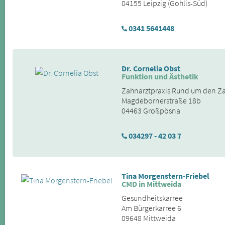
04155 Leipzig (Gohlis-Süd)
0341 5641448
Dr. Cornelia Obst
Funktion und Ästhetik
Zahnarztpraxis Rund um den Z
Magdebornerstraße 18b
04463 Großpösna
034297 - 42 03 7
Tina Morgenstern-Friebel
CMD in Mittweida
Gesundheitskarree
Am Bürgerkarree 6
09648 Mittweida