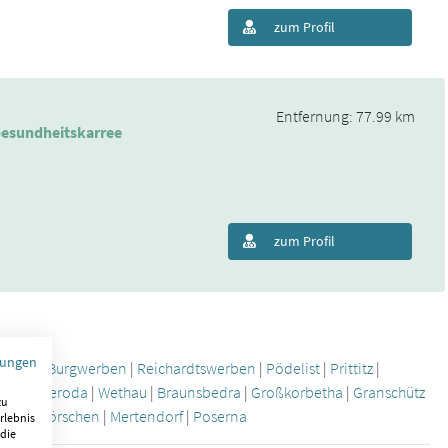
zum Profil
Entfernung: 77.99 km
esundheitskarree
zum Profil
mungen
ndorf
|
Burgwerben
|
Reichardtswerben
|
Pödelist
|
Prittitz
|
|
Schleberoda
|
Wethau
|
Braunsbedra
|
Großkorbetha
|
Granschütz
zu
trut)
|
Görschen
|
Mertendorf
|
Poserna
rlebnis
 die