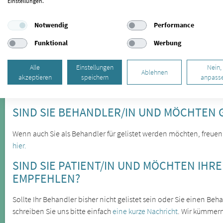
Einstellungen.
Die Craniomandibuläre Dysfunktion wird oft erst spät erkannt, läs
verschiedener Symptome feststellen. Zu den offensichtlichere
Notwendig
Performance
Zähneknirschen, die Sie in Uichteritz behandeln lassen können.
Funktional
Werbung
und zu Zahnabrieb. Eine weitere Folge des Zähneknirschens könn
Alle
Einstellungen
Nein,
Kieferfehlstellungen sind die Ursache für Kiefergelenkbeschwerde
Ablehnen
akzeptieren
speichern
anpass
Körperregionen auswirken. Lassen Sie sich daher bei wiederke
CMD untersuchen.
SIND SIE BEHANDLER/IN UND MÖCHTEN 
Wenn auch Sie als Behandler für gelistet werden möchten, freuen
hier.
SIND SIE PATIENT/IN UND MÖCHTEN IHR
EMPFEHLEN?
Sollte Ihr Behandler bisher nicht gelistet sein oder Sie einen B
schreiben Sie uns bitte einfach
eine kurze Nachricht
. Wir kümmer