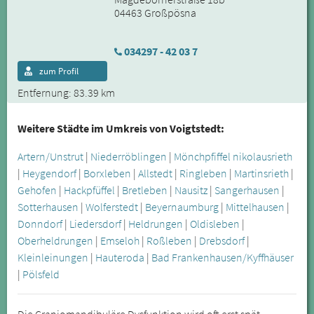
04463 Großpösna
034297 - 42 03 7
zum Profil
Entfernung: 83.39 km
Weitere Städte im Umkreis von Voigtstedt:
Artern/Unstrut
|
Niederröblingen
|
Mönchpfiffel nikolausrieth
|
Heygendorf
|
Borxleben
|
Allstedt
|
Ringleben
|
Martinsrieth
|
Gehofen
|
Hackpfüffel
|
Bretleben
|
Nausitz
|
Sangerhausen
|
Sotterhausen
|
Wolferstedt
|
Beyernaumburg
|
Mittelhausen
|
Donndorf
|
Liedersdorf
|
Heldrungen
|
Oldisleben
|
Oberheldrungen
|
Emseloh
|
Roßleben
|
Drebsdorf
|
Kleinleinungen
|
Hauteroda
|
Bad Frankenhausen/Kyffhäuser
|
Pölsfeld
Die Craniomandibuläre Dysfunktion wird oft erst spät