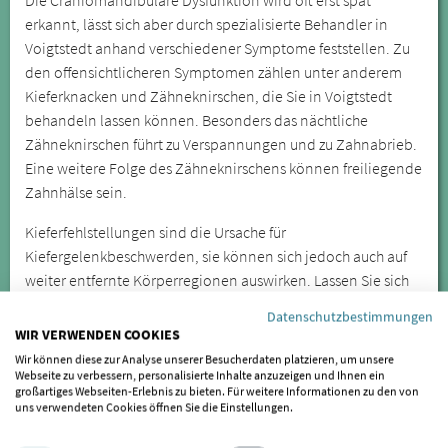
erkannt, lässt sich aber durch spezialisierte Behandler in
Voigtstedt anhand verschiedener Symptome feststellen. Zu
den offensichtlicheren Symptomen zählen unter anderem
Kieferknacken und Zähneknirschen, die Sie in Voigtstedt
behandeln lassen können. Besonders das nächtliche
Zähneknirschen führt zu Verspannungen und zu Zahnabrieb.
Eine weitere Folge des Zähneknirschens können freiliegende
Zahnhälse sein.
Kieferfehlstellungen sind die Ursache für
Kiefergelenkbeschwerden, sie können sich jedoch auch auf
weiter entfernte Körperregionen auswirken. Lassen Sie sich
daher bei wiederkehrenden oder anhaltenden Symptomen
Datenschutzbestimmungen
von einem Spezialisten für CMD untersuchen.
WIR VERWENDEN COOKIES
Wir können diese zur Analyse unserer Besucherdaten platzieren, um unsere
SIND SIE BEHANDLER/IN UND
Webseite zu verbessern, personalisierte Inhalte anzuzeigen und Ihnen ein
MÖCHTEN GELISTET WERDEN?
großartiges Webseiten-Erlebnis zu bieten. Für weitere Informationen zu den von
uns verwendeten Cookies öffnen Sie die Einstellungen.
Wenn auch Sie als Behandler für gelistet werden möchten,