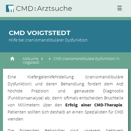
☰
CMD VOIGTSTEDT
Hilfe bei craniomandibulärer Dysfunktion
Arztsuche
CMD (craniomandibuläre Dysfunktion) in
Voigtstedt
Eine Kiefergelenkfehlstellung (craniomandibuläre
Dysfunktion) und deren Behandlung fordert dem Arzt
höchste Präzision und genaueste Diagnostik
(Funktionsanalyse) ab, denn oftmals entscheiden Bruchteile
von Millimetern über den
Erfolg einer CMD-Therapie
.
Patienten sollten sich deshalb an einen Spezialisten für CMD
wenden.
Die folgenden Behandler sind unserem Netzwerk