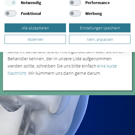
Notwendig
Performance
freuen wir uns auf Ihre Rückmeldung. Mehr Informationen
erhalten Sie
hier.
Funktional
Werbung
SIND SIE PATIENT/IN UND MÖCHTEN
Alle akzeptieren
Einstellungen speichern
IHREN BEHANDLER FÜR EINE LISTUNG
EMPFEHLEN?
Ablehnen
Nein, anpassen
Sollte Ihr Behandler bisher nicht gelistet sein oder Sie einen
Behandler kennen, der in unsere Liste aufgenommen
werden sollte, schreiben Sie uns bitte einfach
eine kurze
Nachricht
. Wir kümmern uns dann gerne darum.