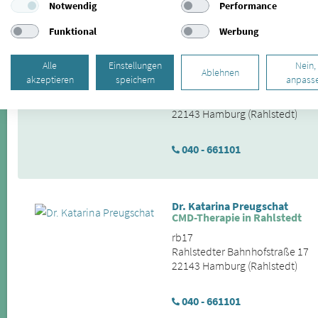
Notwendig
Performance
Funktional
Werbung
Wolf-Dieter Preugschat
Behandlung von Kiefergelenk
Alle
Einstellungen
Nein,
Ablehnen
akzeptieren
speichern
anpass
rb17
Rahlstedter Bahnhofstraße 17
22143 Hamburg (Rahlstedt)
040 - 661101
Dr. Katarina Preugschat
CMD-Therapie in Rahlstedt
rb17
Rahlstedter Bahnhofstraße 17
22143 Hamburg (Rahlstedt)
040 - 661101