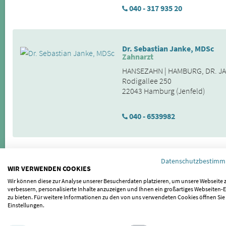
040 - 317 935 20
Dr. Sebastian Janke, MDSc
Zahnarzt
HANSEZAHN | HAMBURG, DR. J
Rodigallee 250
22043 Hamburg (Jenfeld)
040 - 6539982
Dr. Jan Herre
Datenschutzbestim
Kiefergelenkstherapie in Has
WIR VERWENDEN COOKIES
Herre Smiles
Wir können diese zur Analyse unserer Besucherdaten platzieren, um unsere Webseite 
Hammer Steindamm 109
verbessern, personalisierte Inhalte anzuzeigen und Ihnen ein großartiges Webseiten-E
zu bieten. Für weitere Informationen zu den von uns verwendeten Cookies öffnen Sie
20535 Hamburg (Hasselbrook)
Einstellungen.
040 - 205252