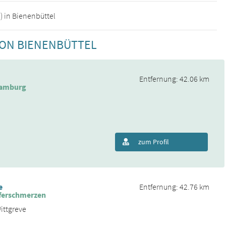
) in Bienenbüttel
VON BIENENBÜTTEL
Entfernung: 42.06 km
Hamburg
zum Profil
e
Entfernung: 42.76 km
ferschmerzen
ittgreve