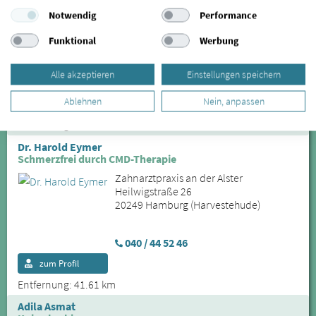
Notwendig
Performance
Physiotherapie in der Schanze
Altonaer Straße 61
Funktional
Werbung
20357 Hamburg (Sternschanze)
Alle akzeptieren
Einstellungen speichern
040 – 492 228 88
Ablehnen
Nein, anpassen
zum Profil
Entfernung: 41.33 km
Dr. Harold Eymer
Schmerzfrei durch CMD-Therapie
Zahnarztpraxis an der Alster
Heilwigstraße 26
20249 Hamburg (Harvestehude)
040 / 44 52 46
zum Profil
Entfernung: 41.61 km
Adila Asmat