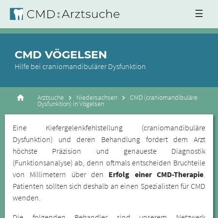
☰
CMD VÖGELSEN
Hilfe bei craniomandibulärer Dysfunktion
Arztsuche
Niedersachsen
CMD (craniomandibuläre
Dysfunktion) in Vögelsen
Eine Kiefergelenkfehlstellung (craniomandibuläre
Dysfunktion) und deren Behandlung fordert dem Arzt
höchste Präzision und genaueste Diagnostik
(Funktionsanalyse) ab, denn oftmals entscheiden Bruchteile
von Millimetern über den
Erfolg einer CMD-Therapie
.
Patienten sollten sich deshalb an einen Spezialisten für CMD
wenden.
Die folgenden Behandler sind unserem Netzwerk