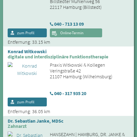
Billstedter Mühlenweg 56
22117 Hamburg (Billstedt)
040 - 713 13 09
zum Profil
Online-Termin
Entfernung: 33.15 km
Konrad Witkowski
digitale und interdisziplinäre Funktionstherapie
Praxis Witkowski & Kollegen
Veringstraße 42
21107 Hamburg (Wilhelmsburg)
040 - 317 935 20
zum Profil
Entfernung: 36.05 km
Dr. Sebastian Janke, MDSc
Zahnarzt
HANSEZAHN | HAMBURG, DR. JANKE &