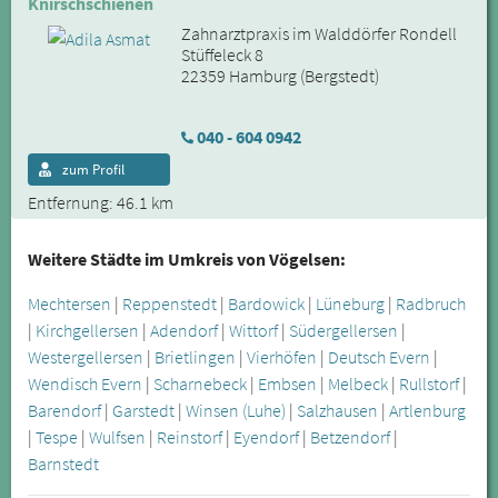
Knirschschienen
Zahnarztpraxis im Walddörfer Rondell
Stüffeleck 8
22359 Hamburg (Bergstedt)
040 - 604 0942
zum Profil
Entfernung: 46.1 km
Weitere Städte im Umkreis von Vögelsen:
Mechtersen
|
Reppenstedt
|
Bardowick
|
Lüneburg
|
Radbruch
|
Kirchgellersen
|
Adendorf
|
Wittorf
|
Südergellersen
|
Westergellersen
|
Brietlingen
|
Vierhöfen
|
Deutsch Evern
|
Wendisch Evern
|
Scharnebeck
|
Embsen
|
Melbeck
|
Rullstorf
|
Barendorf
|
Garstedt
|
Winsen (Luhe)
|
Salzhausen
|
Artlenburg
|
Tespe
|
Wulfsen
|
Reinstorf
|
Eyendorf
|
Betzendorf
|
Barnstedt