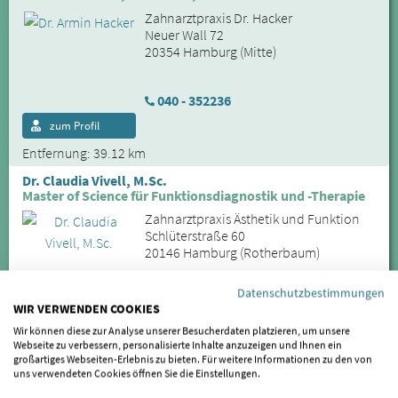
Zahnarztpraxis Dr. Hacker
Neuer Wall 72
20354 Hamburg (Mitte)
040 - 352236
zum Profil
Entfernung: 39.12 km
Dr. Claudia Vivell, M.Sc.
Master of Science für Funktionsdiagnostik und -Therapie
Zahnarztpraxis Ästhetik und Funktion
Schlüterstraße 60
20146 Hamburg (Rotherbaum)
Datenschutzbestimmungen
040 - 410 44 19
WIR VERWENDEN COOKIES
zum Profil
Wir können diese zur Analyse unserer Besucherdaten platzieren, um unsere
Webseite zu verbessern, personalisierte Inhalte anzuzeigen und Ihnen ein
Entfernung: 40.76 km
großartiges Webseiten-Erlebnis zu bieten. Für weitere Informationen zu den von
uns verwendeten Cookies öffnen Sie die Einstellungen.
William Rodewald
Stellungskorrekturen, Training, Muskelentspannung