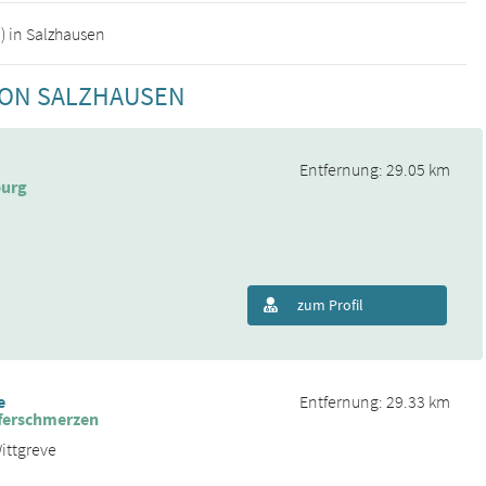
) in Salzhausen
VON SALZHAUSEN
Entfernung: 29.05 km
burg
zum Profil
e
Entfernung: 29.33 km
ferschmerzen
ittgreve