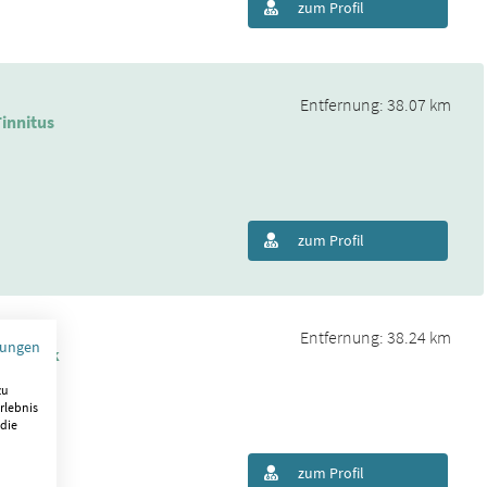
zum Profil
Entfernung: 38.07 km
innitus
zum Profil
Entfernung: 38.24 km
mungen
selbrook
zu
rlebnis
 die
zum Profil