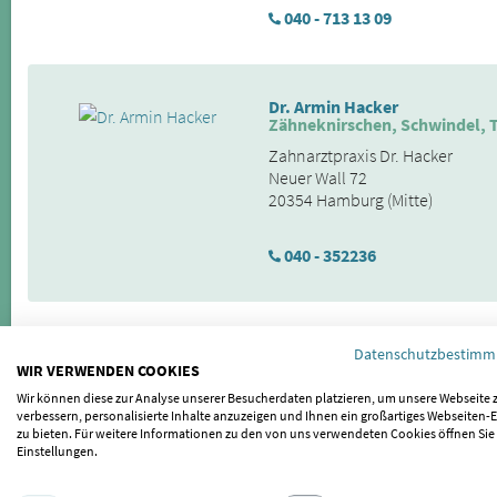
040 - 713 13 09
Dr. Armin Hacker
Zähneknirschen, Schwindel, T
Zahnarztpraxis Dr. Hacker
Neuer Wall 72
20354 Hamburg (Mitte)
040 - 352236
Dr. Jan Herre
Datenschutzbestim
Kiefergelenkstherapie in Has
WIR VERWENDEN COOKIES
Herre Smiles
Wir können diese zur Analyse unserer Besucherdaten platzieren, um unsere Webseite 
Hammer Steindamm 109
verbessern, personalisierte Inhalte anzuzeigen und Ihnen ein großartiges Webseiten-E
zu bieten. Für weitere Informationen zu den von uns verwendeten Cookies öffnen Sie
20535 Hamburg (Hasselbrook)
Einstellungen.
040 - 205252