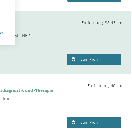
Entfernung: 38.43 km
en
ANKE & PARTNER
zum Profil
Entfernung: 40 km
nsdiagnostik und -Therapie
nktion
zum Profil