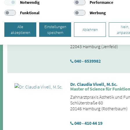
Notwendig
Performance
Funktional
Werbung
Dr. Sebastian Janke, MDSc
Zahnarzt
Alle
Einstellungen
Nein,
Ablehnen
akzeptieren
speichern
anpass
HANSEZAHN | HAMBURG, DR. J
Rodigallee 250
22043 Hamburg (Jenfeld)
040 - 6539982
Dr. Claudia Vivell, M.Sc.
Master of Science für Funktio
Zahnarztpraxis Ästhetik und Fu
Schlüterstraße 60
20146 Hamburg (Rotherbaum)
040 - 410 44 19