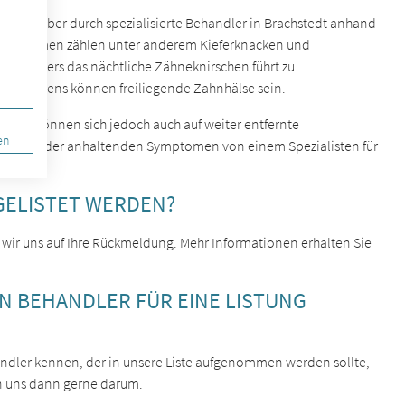
st sich aber durch spezialisierte Behandler in Brachstedt anhand
n Symptomen zählen unter anderem Kieferknacken und
 Besonders das nächtliche Zähneknirschen führt zu
knirschens können freiliegende Zahnhälse sein.
n, sie können sich jedoch auch auf weiter entfernte
en
hrenden oder anhaltenden Symptomen von einem Spezialisten für
GELISTET WERDEN?
 wir uns auf Ihre Rückmeldung. Mehr Informationen erhalten Sie
EN BEHANDLER FÜR EINE LISTUNG
ehandler kennen, der in unsere Liste aufgenommen werden sollte,
n uns dann gerne darum.