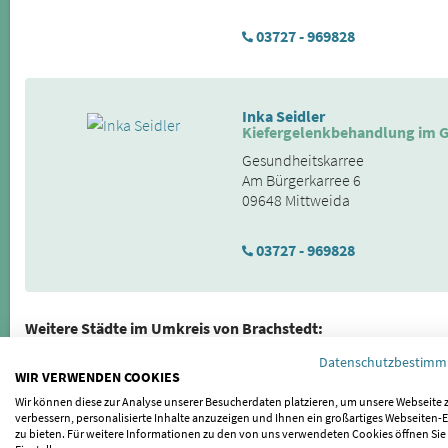
03727 - 969828
Inka Seidler
Kiefergelenkbehandlung im G
Gesundheitskarree
Am Bürgerkarree 6
09648 Mittweida
03727 - 969828
Weitere Städte im Umkreis von Brachstedt:
Datenschutzbestim
Oppin
|
Niemberg
|
Kütten
|
Braschwitz
|
Schwerz
|
Zörbig
|
Landsb
WIR VERWENDEN COOKIES
Glebitzsch
|
Glauzig
|
Südliches Anhalt
|
Sandersdorf-Brehna
|
Wei
Wir können diese zur Analyse unserer Besucherdaten platzieren, um unsere Webseite 
Lettewitz
|
Maasdorf
|
Riesdorf
|
Piethen
|
Wettin-Löbejün
|
Prosig
verbessern, personalisierte Inhalte anzuzeigen und Ihnen ein großartiges Webseiten-E
zu bieten. Für weitere Informationen zu den von uns verwendeten Cookies öffnen Sie