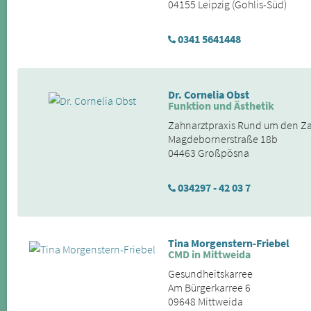
04155 Leipzig (Gohlis-Süd)
0341 5641448
Dr. Cornelia Obst
Funktion und Ästhetik
Zahnarztpraxis Rund um den Z
Magdebornerstraße 18b
04463 Großpösna
034297 - 42 03 7
Tina Morgenstern-Friebel
CMD in Mittweida
Gesundheitskarree
Am Bürgerkarree 6
09648 Mittweida