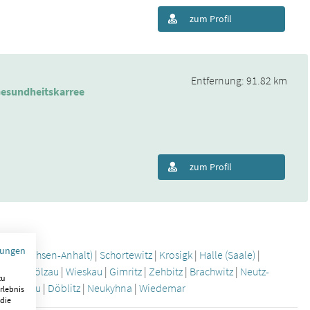
zum Profil
Entfernung: 91.82 km
esundheitskarree
zum Profil
mungen
erg (Sachsen-Anhalt)
|
Schortewitz
|
Krosigk
|
Halle (Saale)
|
ßandt-Gölzau
|
Wieskau
|
Gimritz
|
Zehbitz
|
Brachwitz
|
Neutz-
zu
k
|
Lieskau
|
Döblitz
|
Neukyhna
|
Wiedemar
rlebnis
 die