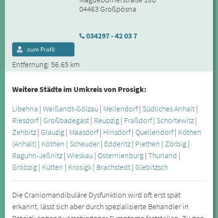
04463 Großpösna
034297 - 42 03 7
zum Profil
Entfernung: 56.65 km
Weitere Städte im Umkreis von Prosigk:
Libehna
|
Weißandt-Gölzau
|
Meilendorf
|
Südliches Anhalt
|
Riesdorf
|
Großbadegast
|
Reupzig
|
Fraßdorf
|
Schortewitz
|
Zehbitz
|
Glauzig
|
Maasdorf
|
Hinsdorf
|
Quellendorf
|
Köthen
(Anhalt)
|
Köthen
|
Scheuder
|
Edderitz
|
Piethen
|
Zörbig
|
Raguhn-Jeßnitz
|
Wieskau
|
Osternienburg
|
Thurland
|
Gröbzig
|
Kütten
|
Krosigk
|
Brachstedt
|
Glebitzsch
Die Craniomandibuläre Dysfunktion wird oft erst spät
erkannt, lässt sich aber durch spezialisierte Behandler in
Prosigk anhand verschiedener Symptome feststellen. Zu den