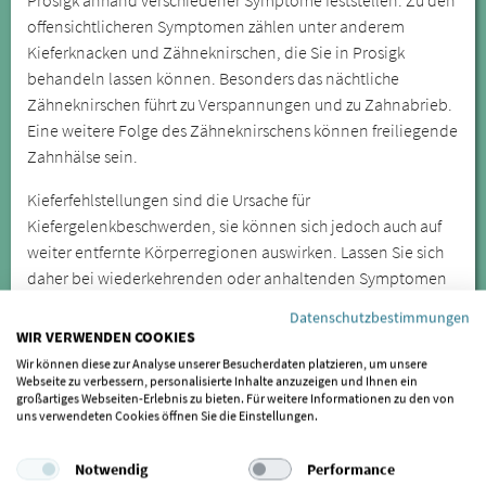
offensichtlicheren Symptomen zählen unter anderem
Kieferknacken und Zähneknirschen, die Sie in Prosigk
behandeln lassen können. Besonders das nächtliche
Zähneknirschen führt zu Verspannungen und zu Zahnabrieb.
Eine weitere Folge des Zähneknirschens können freiliegende
Zahnhälse sein.
Kieferfehlstellungen sind die Ursache für
Kiefergelenkbeschwerden, sie können sich jedoch auch auf
weiter entfernte Körperregionen auswirken. Lassen Sie sich
daher bei wiederkehrenden oder anhaltenden Symptomen
von einem Spezialisten für CMD untersuchen.
Datenschutzbestimmungen
WIR VERWENDEN COOKIES
SIND SIE BEHANDLER/IN UND
Wir können diese zur Analyse unserer Besucherdaten platzieren, um unsere
MÖCHTEN GELISTET WERDEN?
Webseite zu verbessern, personalisierte Inhalte anzuzeigen und Ihnen ein
großartiges Webseiten-Erlebnis zu bieten. Für weitere Informationen zu den von
uns verwendeten Cookies öffnen Sie die Einstellungen.
Wenn auch Sie als Behandler für gelistet werden möchten,
freuen wir uns auf Ihre Rückmeldung. Mehr Informationen
Notwendig
Performance
erhalten Sie
hier.