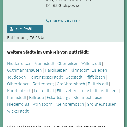
04463 Großpösna
034297 - 42 03 7
zum Profil
Entfernung: 76.93 km
Weitere Städte im Umkreis von Buttstädt:
Niederreißen
|
Mannstedt
|
Oberreißen
|
Willerstedt
|
Guthmannshausen
|
Hardisleben
|
Nirmsdorf
|
Eßleben-
Teutleben
|
Herrengosserstedt
|
Gebstedt
|
Pfiffelbach
|
Olbersleben
|
Rastenberg
|
Großbrembach
|
Buttelstedt
|
Ködderitzsch
|
Leutenthal
|
Ellersleben
|
Liebstedt
|
Mattstedt
|
Rannstedt
|
Billroda
|
Eckartsberga
|
Kleinneuhausen
|
Niederroßla
|
Wohlsborn
|
Kleinbrembach
|
Großneuhausen
|
Wickerstedt
Die Craniomandibuläre Dysfunktion wird oft erst spät