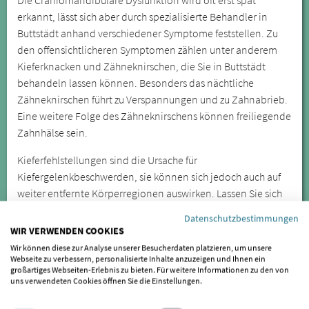
erkannt, lässt sich aber durch spezialisierte Behandler in
Buttstädt anhand verschiedener Symptome feststellen. Zu
den offensichtlicheren Symptomen zählen unter anderem
Kieferknacken und Zähneknirschen, die Sie in Buttstädt
behandeln lassen können. Besonders das nächtliche
Zähneknirschen führt zu Verspannungen und zu Zahnabrieb.
Eine weitere Folge des Zähneknirschens können freiliegende
Zahnhälse sein.
Kieferfehlstellungen sind die Ursache für
Kiefergelenkbeschwerden, sie können sich jedoch auch auf
weiter entfernte Körperregionen auswirken. Lassen Sie sich
daher bei wiederkehrenden oder anhaltenden Symptomen
Datenschutzbestimmungen
von einem Spezialisten für CMD untersuchen.
WIR VERWENDEN COOKIES
Wir können diese zur Analyse unserer Besucherdaten platzieren, um unsere
SIND SIE BEHANDLER/IN UND
Webseite zu verbessern, personalisierte Inhalte anzuzeigen und Ihnen ein
MÖCHTEN GELISTET WERDEN?
großartiges Webseiten-Erlebnis zu bieten. Für weitere Informationen zu den von
uns verwendeten Cookies öffnen Sie die Einstellungen.
Wenn auch Sie als Behandler für gelistet werden möchten,