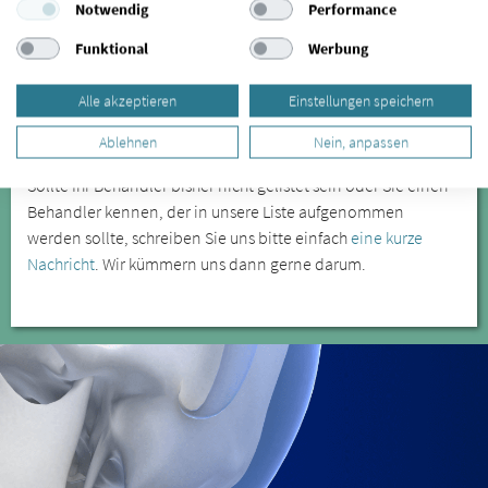
Notwendig
Performance
freuen wir uns auf Ihre Rückmeldung. Mehr Informationen
erhalten Sie
hier.
Funktional
Werbung
SIND SIE PATIENT/IN UND MÖCHTEN
Alle akzeptieren
Einstellungen speichern
IHREN BEHANDLER FÜR EINE LISTUNG
EMPFEHLEN?
Ablehnen
Nein, anpassen
Sollte Ihr Behandler bisher nicht gelistet sein oder Sie einen
Behandler kennen, der in unsere Liste aufgenommen
werden sollte, schreiben Sie uns bitte einfach
eine kurze
Nachricht
. Wir kümmern uns dann gerne darum.