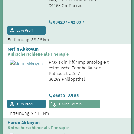
04463 Großpösna
034297 - 42 03 7
zum Profil
Entfernung: 83.56 km
Metin Akkoyun
Knirscherschiene als Therapie
Praxisklinik für Implantologie &
Ästhetische Zahnheilkunde
Rathausstraße 7
36269 Philippsthal
06620 - 85 85
zum Profil
Online-Termin
Entfernung: 97.11 km
Harun Akkoyun
Knirscherschiene als Therapie