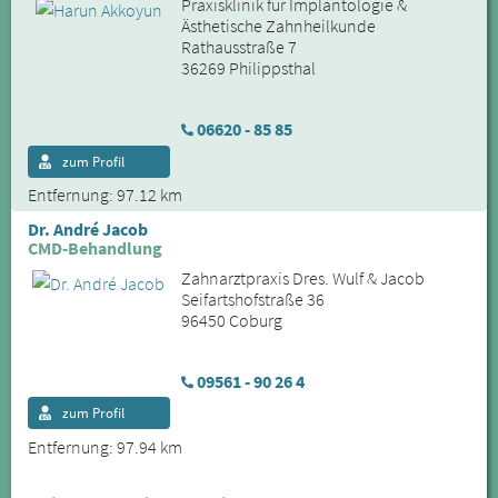
Praxisklinik für Implantologie &
Ästhetische Zahnheilkunde
Rathausstraße 7
36269 Philippsthal
06620 - 85 85
zum Profil
Entfernung: 97.12 km
Dr. André Jacob
CMD-Behandlung
Zahnarztpraxis Dres. Wulf & Jacob
Seifartshofstraße 36
96450 Coburg
09561 - 90 26 4
zum Profil
Entfernung: 97.94 km