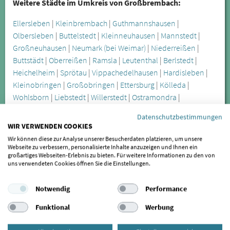
Weitere Städte im Umkreis von Großbrembach:
Ellersleben
|
Kleinbrembach
|
Guthmannshausen
|
Olbersleben
|
Buttelstedt
|
Kleinneuhausen
|
Mannstedt
|
Großneuhausen
|
Neumark (bei Weimar)
|
Niederreißen
|
Buttstädt
|
Oberreißen
|
Ramsla
|
Leutenthal
|
Berlstedt
|
Heichelheim
|
Sprötau
|
Vippachedelhausen
|
Hardisleben
|
Kleinobringen
|
Großobringen
|
Ettersburg
|
Kölleda
|
Wohlsborn
|
Liebstedt
|
Willerstedt
|
Ostramondra
|
Rastenberg
|
Ballstedt
Datenschutzbestimmungen
WIR VERWENDEN COOKIES
Die Craniomandibuläre Dysfunktion wird oft erst spät
Wir können diese zur Analyse unserer Besucherdaten platzieren, um unsere
Webseite zu verbessern, personalisierte Inhalte anzuzeigen und Ihnen ein
erkannt, lässt sich aber durch spezialisierte Behandler in
großartiges Webseiten-Erlebnis zu bieten. Für weitere Informationen zu den von
Großbrembach anhand verschiedener Symptome feststellen.
uns verwendeten Cookies öffnen Sie die Einstellungen.
Zu den offensichtlicheren Symptomen zählen unter anderem
Kieferknacken und Zähneknirschen, die Sie in
Notwendig
Performance
Großbrembach behandeln lassen können. Besonders das
Funktional
Werbung
nächtliche Zähneknirschen führt zu Verspannungen und zu
Zahnabrieb. Eine weitere Folge des Zähneknirschens