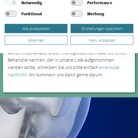
Notwendig
Performance
freuen wir uns auf Ihre Rückmeldung. Mehr Informationen
erhalten Sie
hier.
Funktional
Werbung
SIND SIE PATIENT/IN UND MÖCHTEN
Alle akzeptieren
Einstellungen speichern
IHREN BEHANDLER FÜR EINE LISTUNG
EMPFEHLEN?
Ablehnen
Nein, anpassen
Sollte Ihr Behandler bisher nicht gelistet sein oder Sie einen
Behandler kennen, der in unsere Liste aufgenommen
werden sollte, schreiben Sie uns bitte einfach
eine kurze
Nachricht
. Wir kümmern uns dann gerne darum.