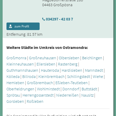
04463 Großpösna
034297 - 42 03 7
zum Profil
Entfernung: 81.57 km
Weitere Städte im Umkreis von Ostramondra:
Großmonra
|
Großneuhausen
|
Olbersleben
|
Beichlingen
|
Kleinneuhausen
|
Ellersleben
|
Rastenberg
|
Guthmannshausen
|
Hauteroda
|
Hardisleben
|
Mannstedt
|
Kölleda
|
Billroda
|
Kleinbrembach
|
Schillingstedt
|
Wiehe
|
Hemleben
|
Großbrembach
|
Eßleben-Teutleben
|
Oberheldrungen
|
Wohlmirstedt
|
Donndorf
|
Buttstädt
|
Sprötau
|
Herrengosserstedt
|
Niederreißen
|
Nausitz
|
Gorsleben
|
Roßleben
Die Craniomandibuläre Dysfunktion wird oft erst spät