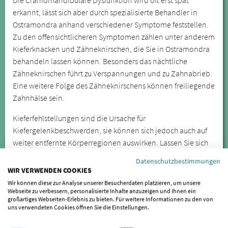
erkannt, lässt sich aber durch spezialisierte Behandler in
Ostramondra anhand verschiedener Symptome feststellen.
Zu den offensichtlicheren Symptomen zählen unter anderem
Kieferknacken und Zähneknirschen, die Sie in Ostramondra
behandeln lassen können. Besonders das nächtliche
Zähneknirschen führt zu Verspannungen und zu Zahnabrieb.
Eine weitere Folge des Zähneknirschens können freiliegende
Zahnhälse sein.
Kieferfehlstellungen sind die Ursache für
Kiefergelenkbeschwerden, sie können sich jedoch auch auf
weiter entfernte Körperregionen auswirken. Lassen Sie sich
daher bei wiederkehrenden oder anhaltenden Symptomen
Datenschutzbestimmungen
von einem Spezialisten für CMD untersuchen.
WIR VERWENDEN COOKIES
Wir können diese zur Analyse unserer Besucherdaten platzieren, um unsere
SIND SIE BEHANDLER/IN UND
Webseite zu verbessern, personalisierte Inhalte anzuzeigen und Ihnen ein
MÖCHTEN GELISTET WERDEN?
großartiges Webseiten-Erlebnis zu bieten. Für weitere Informationen zu den von
uns verwendeten Cookies öffnen Sie die Einstellungen.
Wenn auch Sie als Behandler für gelistet werden möchten,