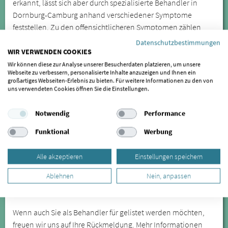
erkannt, lässt sich aber durch spezialisierte Behandler in
Dornburg-Camburg anhand verschiedener Symptome
feststellen. Zu den offensichtlicheren Symptomen zählen
unter anderem Kieferknacken und Zähneknirschen, die Sie in
Datenschutzbestimmungen
Dornburg-Camburg behandeln lassen können. Besonders
WIR VERWENDEN COOKIES
das nächtliche Zähneknirschen führt zu Verspannungen und
Wir können diese zur Analyse unserer Besucherdaten platzieren, um unsere
Webseite zu verbessern, personalisierte Inhalte anzuzeigen und Ihnen ein
zu Zahnabrieb. Eine weitere Folge des Zähneknirschens
großartiges Webseiten-Erlebnis zu bieten. Für weitere Informationen zu den von
können freiliegende Zahnhälse sein.
uns verwendeten Cookies öffnen Sie die Einstellungen.
Kieferfehlstellungen sind die Ursache für
Notwendig
Performance
Kiefergelenkbeschwerden, sie können sich jedoch auch auf
Funktional
Werbung
weiter entfernte Körperregionen auswirken. Lassen Sie sich
daher bei wiederkehrenden oder anhaltenden Symptomen
Alle akzeptieren
Einstellungen speichern
von einem Spezialisten für CMD untersuchen.
SIND SIE BEHANDLER/IN UND
Ablehnen
Nein, anpassen
MÖCHTEN GELISTET WERDEN?
Wenn auch Sie als Behandler für gelistet werden möchten,
freuen wir uns auf Ihre Rückmeldung. Mehr Informationen