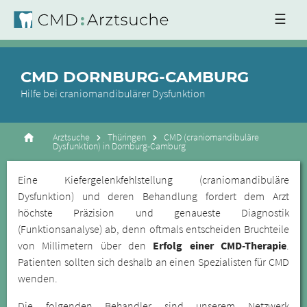
☰
CMD DORNBURG-CAMBURG
Hilfe bei craniomandibulärer Dysfunktion
Arztsuche
Thüringen
CMD (craniomandibuläre
Dysfunktion) in Dornburg-Camburg
Eine Kiefergelenkfehlstellung (craniomandibuläre
Dysfunktion) und deren Behandlung fordert dem Arzt
höchste Präzision und genaueste Diagnostik
(Funktionsanalyse) ab, denn oftmals entscheiden Bruchteile
von Millimetern über den
Erfolg einer CMD-Therapie
.
Patienten sollten sich deshalb an einen Spezialisten für CMD
wenden.
Die folgenden Behandler sind unserem Netzwerk