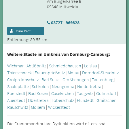
Am Bürgerkarree 6
09648 Mittweida
03727 - 969828
zum Profil
Entfernung: 89.55 km
Weitere Städte im Umkreis von Dornburg-Camburg:
Wichmar
|
Abtlöbnitz
|
Schmiedehausen
|
Leislau
|
Thierschneck
|
Frauenprießnitz
|
Molau
|
Dorndorf-Steudnitz
|
Crölpa löbschütz
|
Bad Sulza
|
Großheringen
|
Tautenburg
|
Saaleplatte
|
Schkölen
|
Neüngönna
|
Niedertrebra
|
Eberstedt
|
Bad Kösen
|
Casekirchen
|
Taugwitz
|
Golmsdorf
|
Auerstedt
|
Obertrebra
|
Löberschütz
|
Flurstedt
|
Graitschen
|
Rauschwitz
|
Möllern
|
Wickerstedt
Die Craniomandibuläre Dysfunktion wird oft erst spät