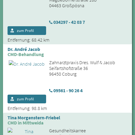
04463 Großpösna
034297 - 42 03 7
zum Profil
Entfernung: 68.42 km
Dr. André Jacob
CMD-Behandlung
Zahnarztpraxis Dres. Wulf & Jacob
Seifartshofstraße 36
96450 Coburg
09561 - 90 26 4
zum Profil
Entfernung: 98.8 km
Tina Morgenstern-Friebel
CMD in Mittweida
Gesundheitskarree