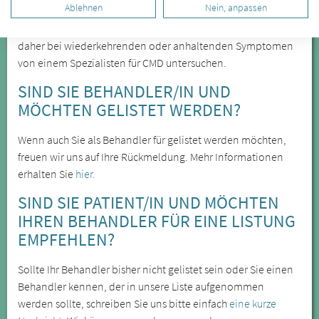
Ablehnen
Nein, anpassen
Kiefergelenkbeschwerden, sie können sich jedoch auch auf
weiter entfernte Körperregionen auswirken. Lassen Sie sich
daher bei wiederkehrenden oder anhaltenden Symptomen
von einem Spezialisten für CMD untersuchen.
SIND SIE BEHANDLER/IN UND
MÖCHTEN GELISTET WERDEN?
Wenn auch Sie als Behandler für gelistet werden möchten,
freuen wir uns auf Ihre Rückmeldung. Mehr Informationen
erhalten Sie
hier.
SIND SIE PATIENT/IN UND MÖCHTEN
IHREN BEHANDLER FÜR EINE LISTUNG
EMPFEHLEN?
Sollte Ihr Behandler bisher nicht gelistet sein oder Sie einen
Behandler kennen, der in unsere Liste aufgenommen
werden sollte, schreiben Sie uns bitte einfach
eine kurze