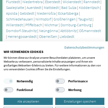
Flurstedt
|
Niedertrebra
|
Eberstedt
|
Wickerstedt
|
Rannstedt
|
Saaleplatte
|
Auerstedt
|
Mattstedt
|
Bad Sulza
|
Ködderitzsch
|
Apolda
|
Gebstedt
|
Niederroßla
|
Eckartsberga
|
Schmiedehausen
|
Nirmsdorf
|
Großheringen
|
Taugwitz
|
Willerstedt
|
Pfiffelbach
|
Wichmar
|
Dornburg-Camburg
|
Dorndorf-Steudnitz
|
Neüngönna
|
Abtlöbnitz
|
Oßmannstedt
|
Herrengosserstedt
|
Oberreißen
|
Liebstedt
Datenschutzbestimmungen
Die Craniomandibuläre Dysfunktion wird oft erst spät
WIR VERWENDEN COOKIES
erkannt, lässt sich aber durch spezialisierte Behandler in
Wir können diese zur Analyse unserer Besucherdaten platzieren, um unsere
Obertrebra anhand verschiedener Symptome feststellen. Zu
Webseite zu verbessern, personalisierte Inhalte anzuzeigen und Ihnen ein
großartiges Webseiten-Erlebnis zu bieten. Für weitere Informationen zu den von
den offensichtlicheren Symptomen zählen unter anderem
uns verwendeten Cookies öffnen Sie die Einstellungen.
Kieferknacken und Zähneknirschen, die Sie in Obertrebra
behandeln lassen können. Besonders das nächtliche
Notwendig
Performance
Zähneknirschen führt zu Verspannungen und zu Zahnabrieb.
Funktional
Werbung
Eine weitere Folge des Zähneknirschens können freiliegende
Zahnhälse sein.
Alle akzeptieren
Einstellungen speichern
Kieferfehlstellungen sind die Ursache für