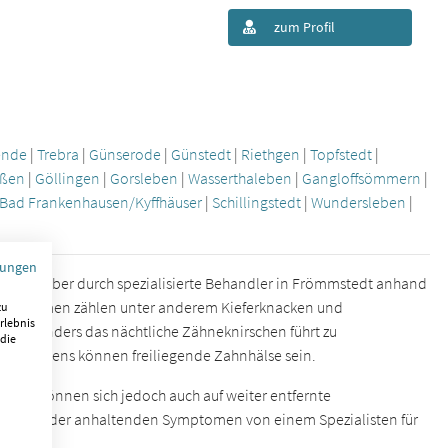
zum Profil
ende
|
Trebra
|
Günserode
|
Günstedt
|
Riethgen
|
Topfstedt
|
ußen
|
Göllingen
|
Gorsleben
|
Wasserthaleben
|
Gangloffsömmern
|
Bad Frankenhausen/Kyffhäuser
|
Schillingstedt
|
Wundersleben
|
mungen
sst sich aber durch spezialisierte Behandler in Frömmstedt anhand
n Symptomen zählen unter anderem Kieferknacken und
zu
rlebnis
. Besonders das nächtliche Zähneknirschen führt zu
 die
knirschens können freiliegende Zahnhälse sein.
n, sie können sich jedoch auch auf weiter entfernte
hrenden oder anhaltenden Symptomen von einem Spezialisten für