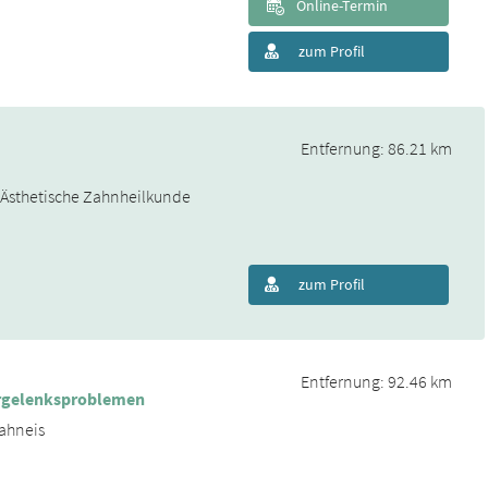
Online-Termin
zum Profil
Entfernung: 86.21 km
& Ästhetische Zahnheilkunde
zum Profil
Entfernung: 92.46 km
fergelenksproblemen
rahneis