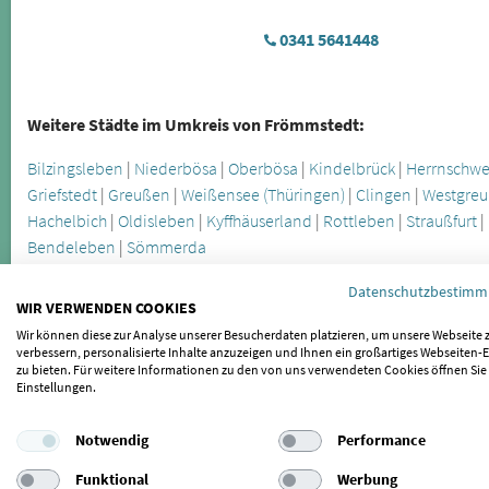
0341 5641448
Weitere Städte im Umkreis von Frömmstedt:
Bilzingsleben
|
Niederbösa
|
Oberbösa
|
Kindelbrück
|
Herrnschw
Griefstedt
|
Greußen
|
Weißensee (Thüringen)
|
Clingen
|
Westgre
Hachelbich
|
Oldisleben
|
Kyffhäuserland
|
Rottleben
|
Straußfurt
|
Bendeleben
|
Sömmerda
Datenschutzbestim
WIR VERWENDEN COOKIES
Die Craniomandibuläre Dysfunktion wird oft erst spät erkannt, lä
verschiedener Symptome feststellen. Zu den offensichtlichere
Wir können diese zur Analyse unserer Besucherdaten platzieren, um unsere Webseite 
verbessern, personalisierte Inhalte anzuzeigen und Ihnen ein großartiges Webseiten-E
Zähneknirschen, die Sie in Frömmstedt behandeln lassen können
zu bieten. Für weitere Informationen zu den von uns verwendeten Cookies öffnen Sie
Verspannungen und zu Zahnabrieb. Eine weitere Folge des Zähne
Einstellungen.
Kieferfehlstellungen sind die Ursache für Kiefergelenkbeschwerde
Notwendig
Performance
Körperregionen auswirken. Lassen Sie sich daher bei wiederke
Funktional
Werbung
CMD untersuchen.