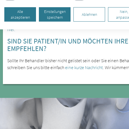
SIND SIE BEHANDLER/IN UND MÖCHTEN 
Alle
Einstellungen
Nein,
Ablehnen
akzeptieren
speichern
anpass
Wenn auch Sie als Behandler für gelistet werden möchten, freuen
hier.
SIND SIE PATIENT/IN UND MÖCHTEN IHR
EMPFEHLEN?
Sollte Ihr Behandler bisher nicht gelistet sein oder Sie einen B
schreiben Sie uns bitte einfach
eine kurze Nachricht
. Wir kümmer