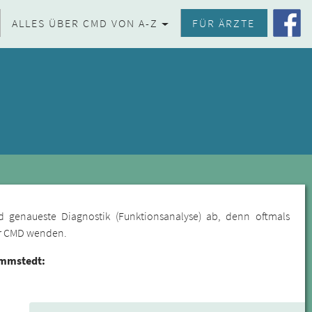
ALLES ÜBER CMD VON A-Z
FÜR ÄRZTE
d genaueste Diagnostik (Funktionsanalyse) ab, denn oftmals
für CMD wenden.
ömmstedt: