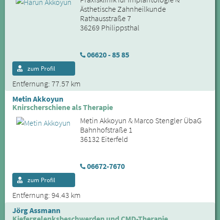
Ästhetische Zahnheilkunde
Rathausstraße 7
36269 Philippsthal
06620 - 85 85
zum Profil
Entfernung: 77.57 km
Metin Akkoyun
Knirscherschiene als Therapie
Metin Akkoyun & Marco Stengler ÜbaG
Bahnhofstraße 1
36132 Eiterfeld
06672-7670
zum Profil
Entfernung: 94.43 km
Jörg Assmann
Kiefergelenksbeschwerden und CMD-Therapie