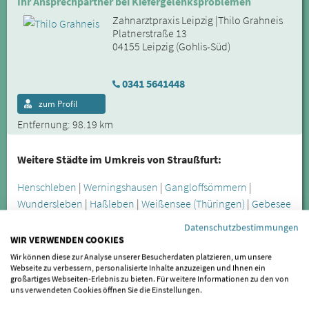
Ihr Ansprechpartner bei Kiefergelenksproblemen
Zahnarztpraxis Leipzig |Thilo Grahneis
Platnerstraße 13
04155 Leipzig (Gohlis-Süd)
0341 5641448
zum Profil
Entfernung: 98.19 km
Weitere Städte im Umkreis von Straußfurt:
Henschleben
|
Werningshausen
|
Gangloffsömmern
|
Wundersleben
|
Haßleben
|
Weißensee (Thüringen)
|
Gebesee
|
Herrnschwende
|
Greußen
|
Ballhausen
|
Clingen
|
Kutzleben
Datenschutzbestimmungen
|
Günstedt
|
Riethnordhausen
|
Alperstedt
|
Westgreußen
|
WIR VERWENDEN COOKIES
Sömmerda
|
Andisleben
|
Bad Tennstedt
|
Topfstedt
|
Nöda
|
Wir können diese zur Analyse unserer Besucherdaten platzieren, um unsere
Webseite zu verbessern, personalisierte Inhalte anzuzeigen und Ihnen ein
Frömmstedt
|
Herbsleben
|
Großrudestedt
|
Haussömmern
|
großartiges Webseiten-Erlebnis zu bieten. Für weitere Informationen zu den von
Walschleben
|
Wasserthaleben
|
Griefstedt
|
Riethgen
uns verwendeten Cookies öffnen Sie die Einstellungen.