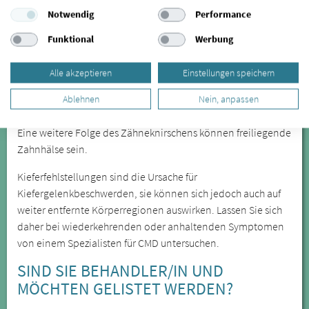
Notwendig
Performance
Die Craniomandibuläre Dysfunktion wird oft erst spät
erkannt, lässt sich aber durch spezialisierte Behandler in
Funktional
Werbung
Straußfurt anhand verschiedener Symptome feststellen. Zu
den offensichtlicheren Symptomen zählen unter anderem
Alle akzeptieren
Einstellungen speichern
Kieferknacken und Zähneknirschen, die Sie in Straußfurt
Ablehnen
Nein, anpassen
behandeln lassen können. Besonders das nächtliche
Zähneknirschen führt zu Verspannungen und zu Zahnabrieb.
Eine weitere Folge des Zähneknirschens können freiliegende
Zahnhälse sein.
Kieferfehlstellungen sind die Ursache für
Kiefergelenkbeschwerden, sie können sich jedoch auch auf
weiter entfernte Körperregionen auswirken. Lassen Sie sich
daher bei wiederkehrenden oder anhaltenden Symptomen
von einem Spezialisten für CMD untersuchen.
SIND SIE BEHANDLER/IN UND
MÖCHTEN GELISTET WERDEN?