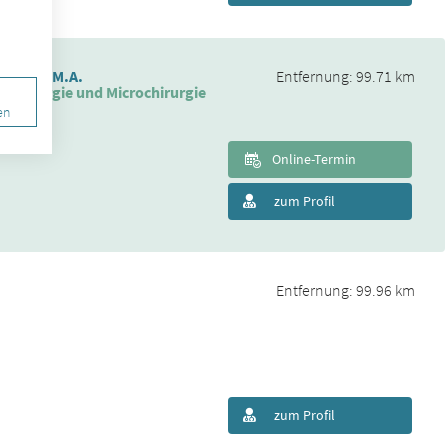
 M.Sc., M.A.
Entfernung: 99.71 km
tchirurgie und Microchirurgie
en
lkunde
Online-Termin
zum Profil
Entfernung: 99.96 km
zum Profil