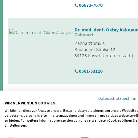
06672-7670
Dr. med. dent. Oktay Akkoyu
Zahnarzt
Zahnarztpraxis
Kaufunger Straße 12
34123 Kassel (Unterneustadt)
0561-53116
Dirk Butzmann, M.Sc.M.Sc.
Datenschutzbestim
Ihr Ansprechpartner für Cran
WIR VERWENDEN COOKIES
Praxis für Zahnheilkunde und I
Wir können diese zur Analyse unserer Besucherdaten platzieren, um unsere Webseite 
Wilhelmshöher Allee 20
verbessern, personalisierte Inhalte anzuzeigen und Ihnen ein großartiges Webseiten-E
zu bieten. Für weitere Informationen zu den von uns verwendeten Cookies öffnen Sie
34117 Kassel (Mitte)
Einstellungen.
0561 -772206