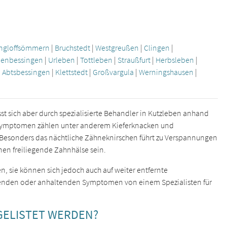
ngloffsömmern
|
Bruchstedt
|
Westgreußen
|
Clingen
|
ienbessingen
|
Urleben
|
Tottleben
|
Straußfurt
|
Herbsleben
|
|
Abtsbessingen
|
Klettstedt
|
Großvargula
|
Werningshausen
|
sst sich aber durch spezialisierte Behandler in Kutzleben anhand
n Symptomen zählen unter anderem Kieferknacken und
 Besonders das nächtliche Zähneknirschen führt zu Verspannungen
en freiliegende Zahnhälse sein.
n, sie können sich jedoch auch auf weiter entfernte
hrenden oder anhaltenden Symptomen von einem Spezialisten für
GELISTET WERDEN?