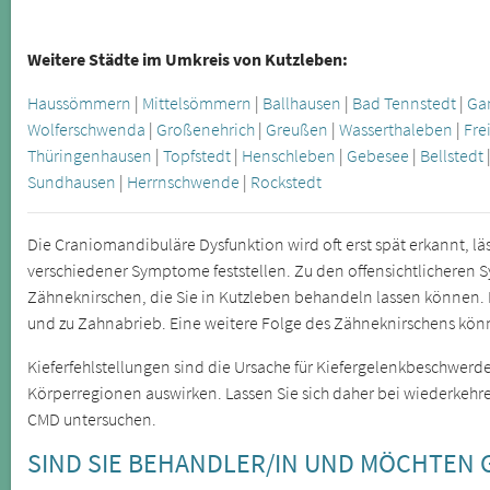
Weitere Städte im Umkreis von Kutzleben:
Haussömmern
|
Mittelsömmern
|
Ballhausen
|
Bad Tennstedt
|
Ga
Wolferschwenda
|
Großenehrich
|
Greußen
|
Wasserthaleben
|
Fre
Thüringenhausen
|
Topfstedt
|
Henschleben
|
Gebesee
|
Bellstedt
Sundhausen
|
Herrnschwende
|
Rockstedt
Die Craniomandibuläre Dysfunktion wird oft erst spät erkannt, lä
verschiedener Symptome feststellen. Zu den offensichtlichere
Zähneknirschen, die Sie in Kutzleben behandeln lassen können.
und zu Zahnabrieb. Eine weitere Folge des Zähneknirschens könn
Kieferfehlstellungen sind die Ursache für Kiefergelenkbeschwerde
Körperregionen auswirken. Lassen Sie sich daher bei wiederke
CMD untersuchen.
SIND SIE BEHANDLER/IN UND MÖCHTEN 