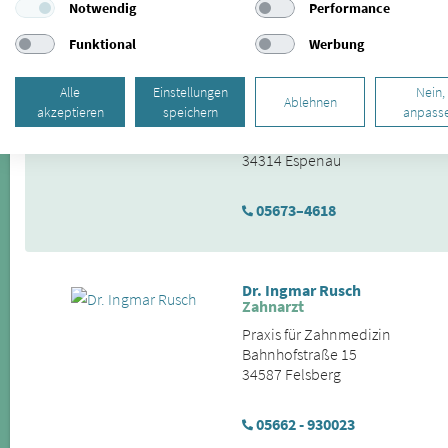
Notwendig
Performance
Funktional
Werbung
Dr. med. dent. Jürgen Volmar,
Paradontalchirurgie, Implanta
Alle
Einstellungen
Nein,
Ablehnen
akzeptieren
speichern
anpass
Dr. Volmar | Praxis für Zahnhei
Planweg 1
34314 Espenau
05673–4618
Dr. Ingmar Rusch
Zahnarzt
Praxis für Zahnmedizin
Bahnhofstraße 15
34587 Felsberg
05662 - 930023