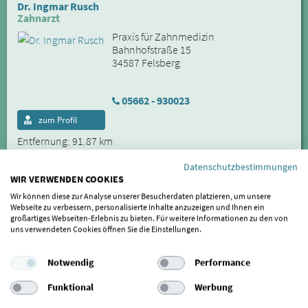
Dr. Ingmar Rusch
Zahnarzt
Praxis für Zahnmedizin
Bahnhofstraße 15
34587 Felsberg
05662 - 930023
zum Profil
Entfernung: 91.87 km
Dr. med. dent. Jürgen Volmar, M.Sc., M.A.
Datenschutzbestimmungen
Paradontalchirurgie, Implantatchirurgie und Microchirurgie
WIR VERWENDEN COOKIES
Dr. Volmar | Praxis für Zahnheilkunde
Wir können diese zur Analyse unserer Besucherdaten platzieren, um unsere
Planweg 1
Webseite zu verbessern, personalisierte Inhalte anzuzeigen und Ihnen ein
34314 Espenau
großartiges Webseiten-Erlebnis zu bieten. Für weitere Informationen zu den von
uns verwendeten Cookies öffnen Sie die Einstellungen.
05673–4618
Notwendig
Performance
zum Profil
Online-Termin
Funktional
Werbung
Entfernung: 92.9 km