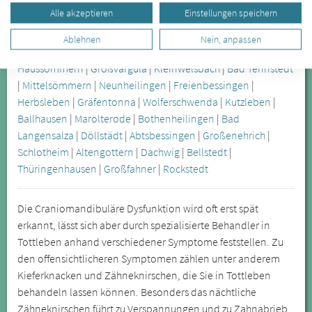
Alle akzeptieren
Einstellungen speichern
Weitere Städte im Umkreis von Tottleben:
Ablehnen
Nein, anpassen
Urleben
|
Klettstedt
|
Sundhausen
|
Bruchstedt
|
Haussömmern
|
Großvargula
|
Kleinwelsbach
|
Bad Tennstedt
|
Mittelsömmern
|
Neunheilingen
|
Freienbessingen
|
Herbsleben
|
Gräfentonna
|
Wolferschwenda
|
Kutzleben
|
Ballhausen
|
Marolterode
|
Bothenheilingen
|
Bad
Langensalza
|
Döllstädt
|
Abtsbessingen
|
Großenehrich
|
Schlotheim
|
Altengottern
|
Dachwig
|
Bellstedt
|
Thüringenhausen
|
Großfahner
|
Rockstedt
Die Craniomandibuläre Dysfunktion wird oft erst spät
erkannt, lässt sich aber durch spezialisierte Behandler in
Tottleben anhand verschiedener Symptome feststellen. Zu
den offensichtlicheren Symptomen zählen unter anderem
Kieferknacken und Zähneknirschen, die Sie in Tottleben
behandeln lassen können. Besonders das nächtliche
Zähneknirschen führt zu Verspannungen und zu Zahnabrieb.