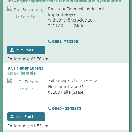
Ihr Ansprechpartner für Craniomandibuläre Dysfunktion
Praxis für Zahnheilkunde und
Implantologie
Wilhelmshöher Allee 20
34117 Kassel (Mitte)
0561 -772206
zum Profil
Entfernung: 89.76 km
Dr. Frieder Lorenz
CMD-Therapie
Zahnarztpraxis Dr. Lorenz
Hermannstraße 31
06108 Halle (Saale)
0345 - 2943372
zum Profil
Entfernung: 91.53 km