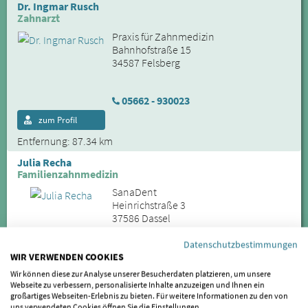
Dr. Ingmar Rusch
Zahnarzt
Praxis für Zahnmedizin
Bahnhofstraße 15
34587 Felsberg
05662 - 930023
zum Profil
Entfernung: 87.34 km
Julia Recha
Familienzahnmedizin
SanaDent
Heinrichstraße 3
37586 Dassel
Datenschutzbestimmungen
05564 - 370
WIR VERWENDEN COOKIES
Wir können diese zur Analyse unserer Besucherdaten platzieren, um unsere
zum Profil
Online-Termin
Webseite zu verbessern, personalisierte Inhalte anzuzeigen und Ihnen ein
Entfernung: 93.59 km
großartiges Webseiten-Erlebnis zu bieten. Für weitere Informationen zu den von
uns verwendeten Cookies öffnen Sie die Einstellungen.