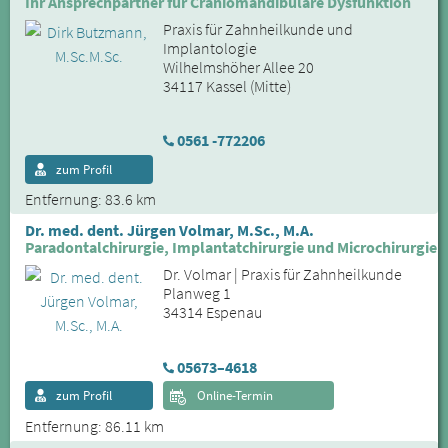
Ihr Ansprechpartner für Craniomandibuläre Dysfunktion
Praxis für Zahnheilkunde und
Implantologie
Wilhelmshöher Allee 20
34117 Kassel (Mitte)
0561 -772206
zum Profil
Entfernung: 83.6 km
Dr. med. dent. Jürgen Volmar, M.Sc., M.A.
Paradontalchirurgie, Implantatchirurgie und Microchirurgie
Dr. Volmar | Praxis für Zahnheilkunde
Planweg 1
34314 Espenau
05673–4618
zum Profil
Online-Termin
Entfernung: 86.11 km