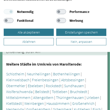
Dr. Frieder Lorenz
CMD-Therapie
Notwendig
Performance
Zahnarztpraxis Dr. Lorenz
Hermannstraße 31
Funktional
Werbung
06108 Halle (Saale)
Alle akzeptieren
Einstellungen speichern
0345 - 2943372
Ablehnen
Nein, anpassen
zum Profil
Entfernung: 93.67 km
Weitere Städte im Umkreis von Marolterode:
Schlotheim
|
Neunheilingen
|
Bothenheilingen
|
Kleinwelsbach
|
Freienbessingen
|
Abtsbessingen
|
Obermehler
|
Ebeleben
|
Rockstedt
|
Sundhausen
|
Wolferschwenda
|
Bellstedt
|
Tottleben
|
Bruchstedt
|
Mittelsömmern
|
Altengottern
|
Thüringenhausen
|
Urleben
|
Klettstedt
|
Weinbergen
|
Haussömmern
|
Großenehrich
|
Menteroda
|
Großengottern
|
Schernberg
|
Kutzleben
|
Fisch
|