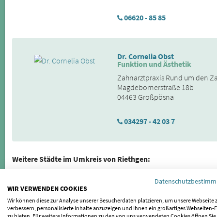
06620 - 85 85
Dr. Cornelia Obst
Funktion und Ästhetik
Zahnarztpraxis Rund um den Z
Magdebornerstraße 18b
04463 Großpösna
034297 - 42 03 7
Weitere Städte im Umkreis von Riethgen:
Griefstedt
|
Kindelbrück
|
Günstedt
|
Bilzingsleben
|
Schillingstedt
Datenschutzbestim
WIR VERWENDEN COOKIES
Herrnschwende
|
Hemleben
|
Oldisleben
|
Sömmerda
|
Günserod
Wir können diese zur Analyse unserer Besucherdaten platzieren, um unsere Webseite 
Oberheldrungen
|
Kölleda
|
Trebra
|
Wundersleben
|
Hauteroda
|
T
verbessern, personalisierte Inhalte anzuzeigen und Ihnen ein großartiges Webseiten-E
Frankenhausen/Kyffhäuser
|
Clingen
|
Bretleben
zu bieten. Für weitere Informationen zu den von uns verwendeten Cookies öffnen Sie