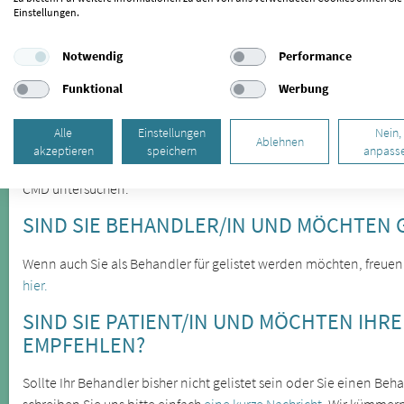
Einstellungen.
Die Craniomandibuläre Dysfunktion wird oft erst spät erkannt, lä
Notwendig
Performance
verschiedener Symptome feststellen. Zu den offensichtlichere
Zähneknirschen, die Sie in Riethgen behandeln lassen können. 
Funktional
Werbung
und zu Zahnabrieb. Eine weitere Folge des Zähneknirschens könn
Alle
Einstellungen
Nein,
Ablehnen
Kieferfehlstellungen sind die Ursache für Kiefergelenkbeschwerde
akzeptieren
speichern
anpass
Körperregionen auswirken. Lassen Sie sich daher bei wiederke
CMD untersuchen.
SIND SIE BEHANDLER/IN UND MÖCHTEN 
Wenn auch Sie als Behandler für gelistet werden möchten, freuen
hier.
SIND SIE PATIENT/IN UND MÖCHTEN IHR
EMPFEHLEN?
Sollte Ihr Behandler bisher nicht gelistet sein oder Sie einen B
schreiben Sie uns bitte einfach
eine kurze Nachricht
. Wir kümmer