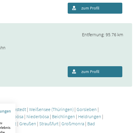
zum Profil
Entfernung: 95.76 km
ahn
zum Profil
|
Frömmstedt
|
Weißensee (Thüringen)
|
Gorsleben
|
mungen
e
|
Oberbösa
|
Niederbösa
|
Beichlingen
|
Heldrungen
|
zu
opfstedt
|
Greußen
|
Straußfurt
|
Großmonra
|
Bad
rlebnis
 die