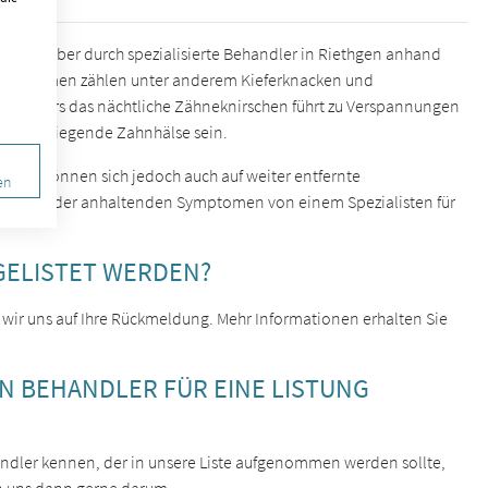
sst sich aber durch spezialisierte Behandler in Riethgen anhand
n Symptomen zählen unter anderem Kieferknacken und
Besonders das nächtliche Zähneknirschen führt zu Verspannungen
en freiliegende Zahnhälse sein.
n, sie können sich jedoch auch auf weiter entfernte
en
hrenden oder anhaltenden Symptomen von einem Spezialisten für
GELISTET WERDEN?
 wir uns auf Ihre Rückmeldung. Mehr Informationen erhalten Sie
EN BEHANDLER FÜR EINE LISTUNG
ehandler kennen, der in unsere Liste aufgenommen werden sollte,
n uns dann gerne darum.