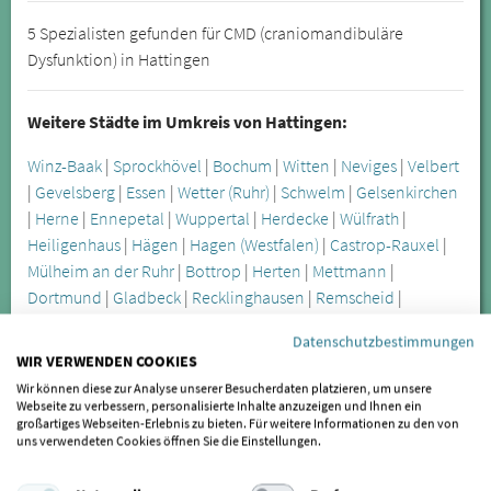
5 Spezialisten gefunden für CMD (craniomandibuläre
Dysfunktion) in Hattingen
Weitere Städte im Umkreis von Hattingen:
Winz-Baak
|
Sprockhövel
|
Bochum
|
Witten
|
Neviges
|
Velbert
|
Gevelsberg
|
Essen
|
Wetter (Ruhr)
|
Schwelm
|
Gelsenkirchen
|
Herne
|
Ennepetal
|
Wuppertal
|
Herdecke
|
Wülfrath
|
Heiligenhaus
|
Hägen
|
Hagen (Westfalen)
|
Castrop-Rauxel
|
Mülheim an der Ruhr
|
Bottrop
|
Herten
|
Mettmann
|
Dortmund
|
Gladbeck
|
Recklinghausen
|
Remscheid
|
Breckerfeld
Datenschutzbestimmungen
WIR VERWENDEN COOKIES
Die Craniomandibuläre Dysfunktion wird oft erst spät
Wir können diese zur Analyse unserer Besucherdaten platzieren, um unsere
Webseite zu verbessern, personalisierte Inhalte anzuzeigen und Ihnen ein
erkannt, lässt sich aber durch spezialisierte Behandler in
großartiges Webseiten-Erlebnis zu bieten. Für weitere Informationen zu den von
Hattingen anhand verschiedener Symptome feststellen. Zu
uns verwendeten Cookies öffnen Sie die Einstellungen.
den offensichtlicheren Symptomen zählen unter anderem
Kieferknacken und Zähneknirschen, die Sie in Hattingen