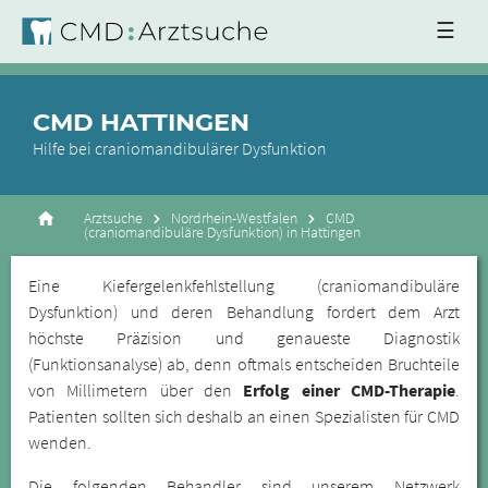
☰
CMD HATTINGEN
Hilfe bei craniomandibulärer Dysfunktion
Arztsuche
Nordrhein-Westfalen
CMD
(craniomandibuläre Dysfunktion) in Hattingen
Eine Kiefergelenkfehlstellung (craniomandibuläre
Dysfunktion) und deren Behandlung fordert dem Arzt
höchste Präzision und genaueste Diagnostik
(Funktionsanalyse) ab, denn oftmals entscheiden Bruchteile
von Millimetern über den
Erfolg einer CMD-Therapie
.
Patienten sollten sich deshalb an einen Spezialisten für CMD
wenden.
Die folgenden Behandler sind unserem Netzwerk