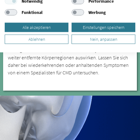
Notwendig
Performance
behandeln lassen können. Besonders das nächtliche
Funktional
Werbung
Zähneknirschen führt zu Verspannungen und zu Zahnabrieb.
Eine weitere Folge des Zähneknirschens können freiliegende
Alle akzeptieren
Einstellungen speichern
Zahnhälse sein.
Ablehnen
Nein, anpassen
Kieferfehlstellungen sind die Ursache für
Kiefergelenkbeschwerden, sie können sich jedoch auch auf
weiter entfernte Körperregionen auswirken. Lassen Sie sich
daher bei wiederkehrenden oder anhaltenden Symptomen
von einem Spezialisten für CMD untersuchen.