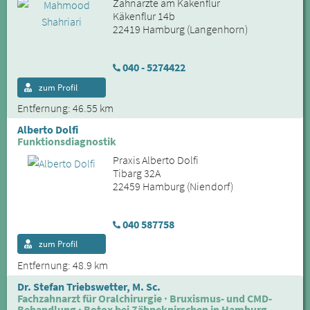
Zahnärzte am Käkenflur
Käkenflur 14b
22419 Hamburg (Langenhorn)
040 - 5274422
zum Profil
Entfernung: 46.55 km
Alberto Dolfi
Funktionsdiagnostik
Praxis Alberto Dolfi
Tibarg 32A
22459 Hamburg (Niendorf)
040 587758
zum Profil
Entfernung: 48.9 km
Dr. Stefan Triebswetter, M. Sc.
Fachzahnarzt für Oralchirurgie · Bruxismus- und CMD-
Behandlung · Botox bei Zähneknirschen in Hamburg