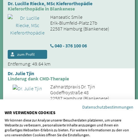
Dr. Lucille Riecke, MSc Kieferorthopädie
Kieferorthopädie in Blankenese
Hanseatic Smile
Erik-Blumfeld-Platz 27b
22587 Hamburg (Blankenese)
040 - 376 100 06
zum Profil
Entfernung: 49.64 km
Dr. Julie Tjin
Linderug dank CMD-Therapie
Zahnarztpraxis Dr. Tjin
Godeffroystraße 48
22587 Hamburg (Blankenese)
Datenschutzbestimmungen
WIR VERWENDEN COOKIES
040 - 86 69 38 89
Wir können diese zur Analyse unserer Besucherdaten platzieren, um unsere
zum Profil
Webseite zu verbessern, personalisierte Inhalte anzuzeigen und Ihnen ein
großartiges Webseiten-Erlebnis zu bieten. Für weitere Informationen zu den von
Entfernung: 49.74 km
uns verwendeten Cookies öffnen Sie die Einstellungen.