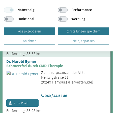
Adila Asmat
Knirschschienen
Notwendig
Performance
Zahnarztpraxis im Walddörfer Rondell
Funktional
Werbung
Stüffeleck 8
22359 Hamburg (Bergstedt)
Alle akzeptieren
Einstellungen speichern
040 - 604 0942
Ablehnen
Nein, anpassen
zum Profil
Entfernung: 53.68 km
Dr. Harold Eymer
Schmerzfrei durch CMD-Therapie
Zahnarztpraxis an der Alster
Heilwigstraße 26
20249 Hamburg (Harvestehude)
040 / 44 52 46
zum Profil
Entfernung: 53.95 km