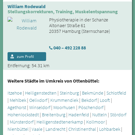
William Rodewald
Stellungskorrekturen, Training, Muskelentspannung
Physiotherapie in der Schanze
Altonaer Straße 61
20357 Hamburg (Sternschanze)
040 – 492 228 88
zum Profil
Entfernung: 54.31 km
Weitere Städte im Umkreis von Ottenbüttel:
Itzehoe
|
Heiligenstedten
|
Steinburg
|
Bekmünde
|
Schlotfeld
|
Mehlbek
|
Oelixdorf
|
Krummendiek
|
Bekdorf
|
Looft
|
Agethorst
|
Winseldorf
|
Moorhusen
|
Pöschendorf
|
Hohenlockstedt
|
Breitenburg
|
Hadenfeld
|
Nutteln
|
Stördorf
|
Münsterdorf
|
Heiligenstedtenerkamp
|
Kollmoor
|
Nienbüttel
|
Vaale
|
Landrecht
|
Christinenthal
|
Lohbarbek
|