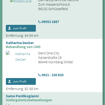
Zum Wasserschloss 8
96132 Schlüsselfeld
09552 1887
zum Profil
Entfernung: 84.94 km
Katharina Decker
Behandlung von CMD
Dent One City
Kaiserstraße 19
90449 Nürnberg (Mitte)
0911 - 230 820
zum Profil
Entfernung: 92.88 km
Same Perdikogianni
Kiefergelenksbehandlungen