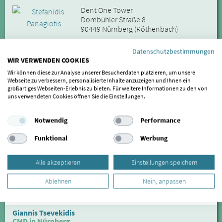
Dent One Tower
Dombühler Straße 8
90449 Nürnberg (Röthenbach)
Datenschutzbestimmungen
0911 - 674 000
WIR VERWENDEN COOKIES
zum Profil
Wir können diese zur Analyse unserer Besucherdaten platzieren, um unsere
Webseite zu verbessern, personalisierte Inhalte anzuzeigen und Ihnen ein
Entfernung: 97.17 km
großartiges Webseiten-Erlebnis zu bieten. Für weitere Informationen zu den von
uns verwendeten Cookies öffnen Sie die Einstellungen.
Feriste Topouroglou
Craniomandibuläre Dysfunktion
Notwendig
Performance
Dent One Tower
Dombühler Straße 8
Funktional
Werbung
90449 Nürnberg (Röthenbach)
Alle akzeptieren
Einstellungen speichern
0911 - 674 000
Ablehnen
Nein, anpassen
zum Profil
Entfernung: 97.17 km
Giannis Tsevekidis
CMD in Nürnberg