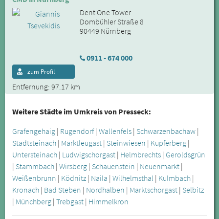
Dent One Tower
Dombühler Straße 8
90449 Nürnberg
0911 - 674 000
zum Profil
Entfernung: 97.17 km
Weitere Städte im Umkreis von Presseck:
Grafengehaig
|
Rugendorf
|
Wallenfels
|
Schwarzenbachaw
|
Stadtsteinach
|
Marktleugast
|
Steinwiesen
|
Kupferberg
|
Untersteinach
|
Ludwigschorgast
|
Helmbrechts
|
Geroldsgrün
|
Stammbach
|
Wirsberg
|
Schauenstein
|
Neuenmarkt
|
Weißenbrunn
|
Ködnitz
|
Naila
|
Wilhelmsthal
|
Kulmbach
|
Kronach
|
Bad Steben
|
Nordhalben
|
Marktschorgast
|
Selbitz
|
Münchberg
|
Trebgast
|
Himmelkron