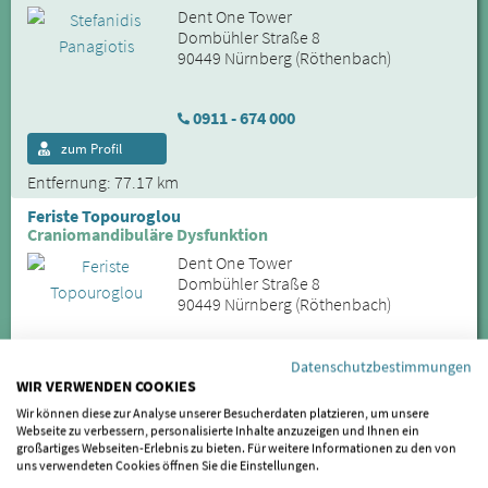
Dent One Tower
Dombühler Straße 8
90449 Nürnberg (Röthenbach)
0911 - 674 000
zum Profil
Entfernung: 77.17 km
Feriste Topouroglou
Craniomandibuläre Dysfunktion
Dent One Tower
Dombühler Straße 8
90449 Nürnberg (Röthenbach)
0911 - 674 000
Datenschutzbestimmungen
WIR VERWENDEN COOKIES
zum Profil
Wir können diese zur Analyse unserer Besucherdaten platzieren, um unsere
Entfernung: 77.17 km
Webseite zu verbessern, personalisierte Inhalte anzuzeigen und Ihnen ein
großartiges Webseiten-Erlebnis zu bieten. Für weitere Informationen zu den von
Giannis Tsevekidis
uns verwendeten Cookies öffnen Sie die Einstellungen.
CMD in Nürnberg