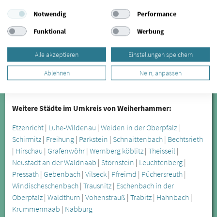
Dent One Tower
Notwendig
Performance
Dombühler Straße 8
90449 Nürnberg
Funktional
Werbung
0911 - 674 000
Alle akzeptieren
Einstellungen speichern
zum Profil
Ablehnen
Nein, anpassen
Entfernung: 77.17 km
Weitere Städte im Umkreis von Weiherhammer:
Etzenricht
|
Luhe-Wildenau
|
Weiden in der Oberpfalz
|
Schirmitz
|
Freihung
|
Parkstein
|
Schnaittenbach
|
Bechtsrieth
|
Hirschau
|
Grafenwöhr
|
Wernberg köblitz
|
Theisseil
|
Neustadt an der Waldnaab
|
Störnstein
|
Leuchtenberg
|
Pressath
|
Gebenbach
|
Vilseck
|
Pfreimd
|
Püchersreuth
|
Windischeschenbach
|
Trausnitz
|
Eschenbach in der
Oberpfalz
|
Waldthurn
|
Vohenstrauß
|
Trabitz
|
Hahnbach
|
Krummennaab
|
Nabburg