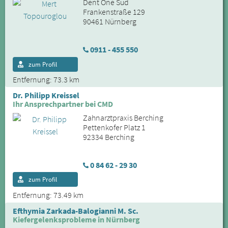
Dent One Süd
Frankenstraße 129
90461 Nürnberg
0911 - 455 550
zum Profil
Entfernung: 73.3 km
Dr. Philipp Kreissel
Ihr Ansprechpartner bei CMD
Zahnarztpraxis Berching
Pettenkofer Platz 1
92334 Berching
0 84 62 - 29 30
zum Profil
Entfernung: 73.49 km
Efthymia Zarkada-Balogianni M. Sc.
Kiefergelenksprobleme in Nürnberg