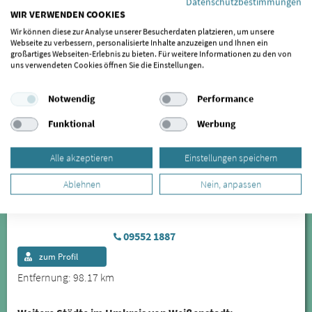
Datenschutzbestimmungen
Dent One Tower
WIR VERWENDEN COOKIES
Dombühler Straße 8
Wir können diese zur Analyse unserer Besucherdaten platzieren, um unsere
90449 Nürnberg
Webseite zu verbessern, personalisierte Inhalte anzuzeigen und Ihnen ein
großartiges Webseiten-Erlebnis zu bieten. Für weitere Informationen zu den von
uns verwendeten Cookies öffnen Sie die Einstellungen.
0911 - 674 000
Notwendig
Performance
zum Profil
Entfernung: 97.28 km
Funktional
Werbung
Nicole Love
Moderne CMD-Therapie
Alle akzeptieren
Einstellungen speichern
Zahnarztpraxis Dentallove
Ablehnen
Nein, anpassen
Zum Wasserschloss 8
96132 Schlüsselfeld
09552 1887
zum Profil
Entfernung: 98.17 km