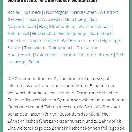
Weitere Städte im Umkreis von Weißenstadt:
Röslau
|
Sparneck
|
Bischofsgrün
|
Marktleuthen
|
Weißdorf
|
Gefrees
|
Tröstau
|
Wunsiedel
|
Münchberg
|
Bad
Alexandersbad
|
Berg (Oberfranken)
|
Warmensteinach
|
Mehlmeisel
|
Höchstädt im Fichtelgebirge
|
Stammbach
|
Thierstein
|
Marktschorgast
|
Bad Berneck im Fichtelgebirge
|
Ebnath
|
Thiersheim
|
Goldkronach
|
Oberkotzau
|
Marktredwitz
|
Waldershof
|
Helmbrechts
|
Konradsreuth
|
Selb
|
Neusorg
|
Rehau
Die Craniomandibuläre Dysfunktion wird oft erst spät
erkannt, lässt sich aber durch spezialisierte Behandler in
Weißenstadt anhand verschiedener Symptome feststellen.
Zu den offensichtlicheren Symptomen zählen unter anderem
Kieferknacken und Zähneknirschen, die Sie in Weißenstadt
behandeln lassen können. Besonders das nächtliche
Zähneknirschen führt zu Verspannungen und zu Zahnabrieb.
Eine weitere Folge des Zähneknirschens können freiliegende