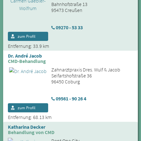
Bahnhofstraße 13
95473 Creußen
09270 - 53 33
zum Profil
Entfernung: 33.9 km
Dr. André Jacob
CMD-Behandlung
Zahnarztpraxis Dres. Wulf & Jacob
Seifartshofstraße 36
96450 Coburg
09561 - 90 26 4
zum Profil
Entfernung: 68.13 km
Katharina Decker
Behandlung von CMD
Dent One City