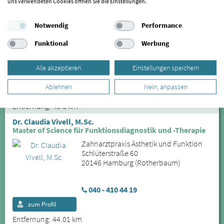
uns verwendeten Cookies öffnen Sie die Einstellungen.
Dr. Harold Eymer
Schmerzfrei durch CMD-Therapie
Notwendig
Performance
Zahnarztpraxis an der Alster
Heilwigstraße 26
Funktional
Werbung
20249 Hamburg (Harvestehude)
Alle akzeptieren
Einstellungen speichern
040 / 44 52 46
Ablehnen
Nein, anpassen
zum Profil
Entfernung: 43.6 km
Dr. Claudia Vivell, M.Sc.
Master of Science für Funktionsdiagnostik und -Therapie
Zahnarztpraxis Ästhetik und Funktion
Schlüterstraße 60
20146 Hamburg (Rotherbaum)
040 - 410 44 19
zum Profil
Entfernung: 44.01 km