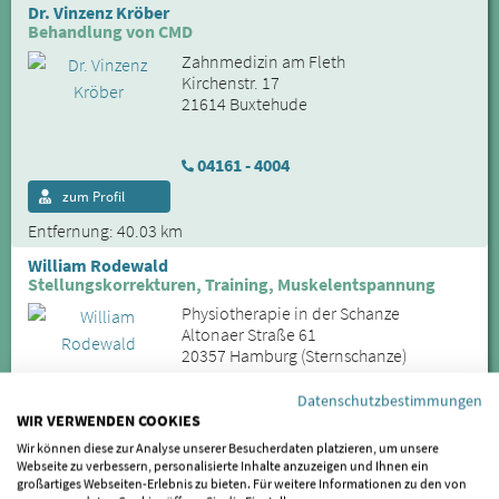
Dr. Vinzenz Kröber
Behandlung von CMD
Zahnmedizin am Fleth
Kirchenstr. 17
21614 Buxtehude
04161 - 4004
zum Profil
Entfernung: 40.03 km
William Rodewald
Stellungskorrekturen, Training, Muskelentspannung
Physiotherapie in der Schanze
Altonaer Straße 61
20357 Hamburg (Sternschanze)
Datenschutzbestimmungen
040 – 492 228 88
WIR VERWENDEN COOKIES
Wir können diese zur Analyse unserer Besucherdaten platzieren, um unsere
zum Profil
Webseite zu verbessern, personalisierte Inhalte anzuzeigen und Ihnen ein
Entfernung: 43.08 km
großartiges Webseiten-Erlebnis zu bieten. Für weitere Informationen zu den von