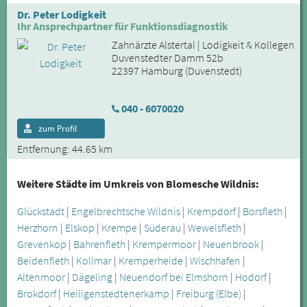
Dr. Peter Lodigkeit
Ihr Ansprechpartner für Funktionsdiagnostik
Zahnärzte Alstertal | Lodigkeit & Kollegen
Duvenstedter Damm 52b
22397 Hamburg (Duvenstedt)
040 - 6070020
zum Profil
Entfernung: 44.65 km
Weitere Städte im Umkreis von Blomesche Wildnis:
Glückstadt
|
Engelbrechtsche Wildnis
|
Krempdorf
|
Borsfleth
|
Herzhorn
|
Elskop
|
Krempe
|
Süderau
|
Wewelsfleth
|
Grevenkop
|
Bahrenfleth
|
Krempermoor
|
Neuenbrook
|
Beidenfleth
|
Kollmar
|
Kremperheide
|
Wischhafen
|
Altenmoor
|
Dägeling
|
Neuendorf bei Elmshorn
|
Hodorf
|
Brokdorf
|
Heiligenstedtenerkamp
|
Freiburg (Elbe)
|