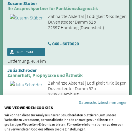
Susann Stüber
Ihr Ansprechpartner für Funktionsdiagnostik
Zahnärzte Alstertal | Lodigkeit & Kollegen
Duvenstedter Damm 52b
22397 Hamburg (Duvenstedt)
040 - 6070020
zum Profil
Entfernung: 40.4 km
Julia Schröder
Zahnerhalt, Prophylaxe und Ästhetik
Zahnärzte Alstertal | Lodigkeit & Kollegen
Duvenstedter Damm 52b
22397 Hamburg
Datenschutzbestimmungen
WIR VERWENDEN COOKIES
040 - 6070020
Wir können diese zur Analyse unserer Besucherdaten platzieren, um unsere
zum Profil
Webseite zu verbessern, personalisierte Inhalte anzuzeigen und Ihnen ein
großartiges Webseiten-Erlebnis zu bieten. Für weitere Informationen zu den von
Entfernung: 40.4 km
uns verwendeten Cookies öffnen Sie die Einstellungen.