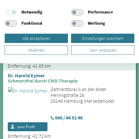
William Rodewald
Stellungskorrekturen, Training, Muskelentspannung
Notwendig
Performance
Physiotherapie in der Schanze
Funktional
Werbung
Altonaer Straße 61
20357 Hamburg (Sternschanze)
Alle akzeptieren
Einstellungen speichern
040 – 492 228 88
Ablehnen
Nein, anpassen
zum Profil
Entfernung: 41.65 km
Dr. Harold Eymer
Schmerzfrei durch CMD-Therapie
Zahnarztpraxis an der Alster
Heilwigstraße 26
20249 Hamburg (Harvestehude)
040 / 44 52 46
zum Profil
Entfernung: 41.72 km