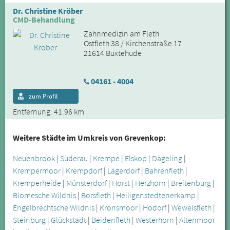
Dr. Christine Kröber
CMD-Behandlung
Zahnmedizin am Fleth
Ostfleth 38 / Kirchenstraße 17
21614 Buxtehude
04161 - 4004
zum Profil
Entfernung: 41.96 km
Weitere Städte im Umkreis von Grevenkop:
Neuenbrook
|
Süderau
|
Krempe
|
Elskop
|
Dägeling
|
Krempermoor
|
Krempdorf
|
Lägerdorf
|
Bahrenfleth
|
Kremperheide
|
Münsterdorf
|
Horst
|
Herzhorn
|
Breitenburg
|
Blomesche Wildnis
|
Borsfleth
|
Heiligenstedtenerkamp
|
Engelbrechtsche Wildnis
|
Kronsmoor
|
Hodorf
|
Wewelsfleth
|
Steinburg
|
Glückstadt
|
Beidenfleth
|
Westerhorn
|
Altenmoor