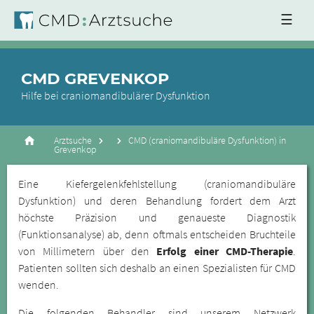
☰
CMD GREVENKOP
Hilfe bei craniomandibulärer Dysfunktion
Arztsuche
CMD (craniomandibuläre Dysfunktion) in
Grevenkop
Eine Kiefergelenkfehlstellung (craniomandibuläre
Dysfunktion) und deren Behandlung fordert dem Arzt
höchste Präzision und genaueste Diagnostik
(Funktionsanalyse) ab, denn oftmals entscheiden Bruchteile
von Millimetern über den
Erfolg einer CMD-Therapie
.
Patienten sollten sich deshalb an einen Spezialisten für CMD
wenden.
Die folgenden Behandler sind unserem Netzwerk