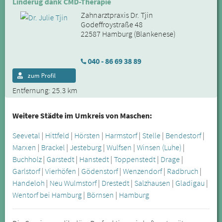
Linderug dank CMD-Therapie
Zahnarztpraxis Dr. Tjin
Godeffroystraße 48
22587 Hamburg (Blankenese)
040 - 86 69 38 89
zum Profil
Entfernung: 25.3 km
Weitere Städte im Umkreis von Maschen:
Seevetal
|
Hittfeld
|
Hörsten
|
Harmstorf
|
Stelle
|
Bendestorf
|
Marxen
|
Brackel
|
Jesteburg
|
Wulfsen
|
Winsen (Luhe)
|
Buchholz
|
Garstedt
|
Hanstedt
|
Toppenstedt
|
Drage
|
Garlstorf
|
Vierhöfen
|
Gödenstorf
|
Wenzendorf
|
Radbruch
|
Handeloh
|
Neu Wulmstorf
|
Drestedt
|
Salzhausen
|
Gladigau
|
Wentorf bei Hamburg
|
Börnsen
|
Hamburg