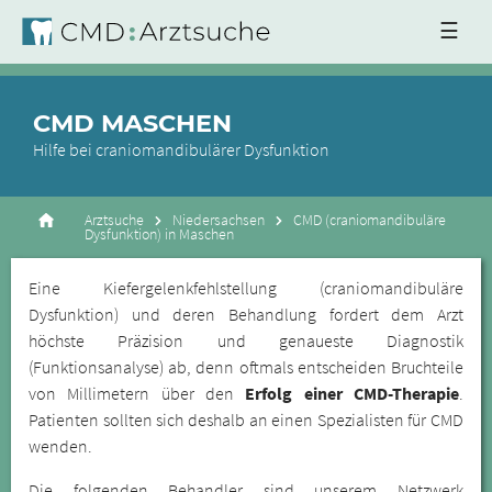
☰
CMD MASCHEN
Hilfe bei craniomandibulärer Dysfunktion
Arztsuche
Niedersachsen
CMD (craniomandibuläre
Dysfunktion) in Maschen
Eine Kiefergelenkfehlstellung (craniomandibuläre
Dysfunktion) und deren Behandlung fordert dem Arzt
höchste Präzision und genaueste Diagnostik
(Funktionsanalyse) ab, denn oftmals entscheiden Bruchteile
von Millimetern über den
Erfolg einer CMD-Therapie
.
Patienten sollten sich deshalb an einen Spezialisten für CMD
wenden.
Die folgenden Behandler sind unserem Netzwerk