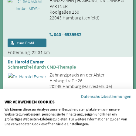
HANSEZAHN | HAMBURG, DR. JANKE &
PARTNER
Rodigallee 250
22043 Hamburg (Jenfeld)
040 - 6539982
zum Profil
Entfernung: 22.31 km
Dr. Harold Eymer
Schmerzfrei durch CMD-Therapie
Zahnarztpraxis an der Alster
Heilwigstraße 26
20249 Hamburg (Harvestehude)
Datenschutzbestimmungen
WIR VERWENDEN COOKIES
040 / 44 52 46
Wir können diese zur Analyse unserer Besucherdaten platzieren, um unsere
zum Profil
Webseite zu verbessern, personalisierte Inhalte anzuzeigen und Ihnen ein
großartiges Webseiten-Erlebnis zu bieten. Für weitere Informationen zu den von
Entfernung: 22.91 km
uns verwendeten Cookies öffnen Sie die Einstellungen.
Dr. Vinzenz Kröber
Behandlung von CMD