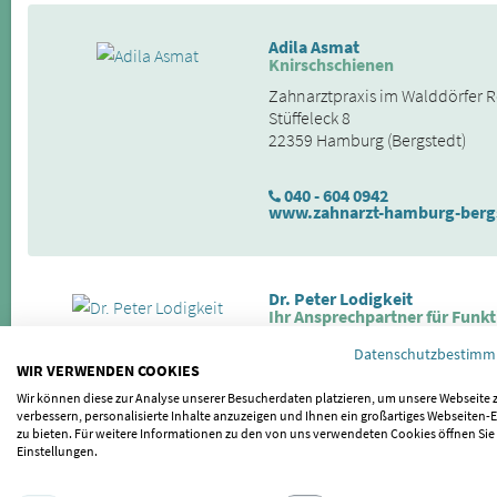
Adila Asmat
Knirschschienen
Zahnarztpraxis im Walddörfer 
Stüffeleck 8
22359 Hamburg (Bergstedt)
040 - 604 0942
www.zahnarzt-hamburg-berg
Dr. Peter Lodigkeit
Ihr Ansprechpartner für Funk
Zahnärzte Alstertal | Lodigkeit 
Datenschutzbestim
Duvenstedter Damm 52b
WIR VERWENDEN COOKIES
22397 Hamburg (Duvenstedt)
Wir können diese zur Analyse unserer Besucherdaten platzieren, um unsere Webseite 
verbessern, personalisierte Inhalte anzuzeigen und Ihnen ein großartiges Webseiten-E
zu bieten. Für weitere Informationen zu den von uns verwendeten Cookies öffnen Sie
040 - 6070020
Einstellungen.
www.zahnaerzte-alstertal.de