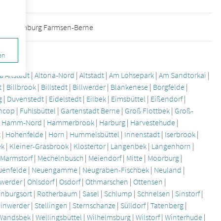
on) in Hamburg Farmsen-Berne
en
a Altstadt
|
Altona-Nord
|
Altstadt
|
Am Lohsepark
|
Am Sandtorkai
|
t
|
Billbrook
|
Billstedt
|
Billwerder
|
Blankenese
|
Borgfelde
|
g
|
Duvenstedt
|
Eidelstedt
|
Eilbek
|
Eimsbüttel
|
Eißendorf
|
ncop
|
Fuhlsbüttel
|
Gartenstadt Berne
|
Groß Flottbek
|
Groß-
|
Hamm-Nord
|
Hammerbrook
|
Harburg
|
Harvestehude
|
t
|
Hohenfelde
|
Horn
|
Hummelsbüttel
|
Innenstadt
|
Iserbrook
|
ek
|
Kleiner-Grasbrook
|
Klostertor
|
Langenbek
|
Langenhorn
|
|
Marmstorf
|
Mechelnbusch
|
Meiendorf
|
Mitte
|
Moorburg
|
uenfelde
|
Neuengamme
|
Neugraben-Fischbek
|
Neuland
|
werder
|
Ohlsdorf
|
Osdorf
|
Othmarschen
|
Ottensen
|
nburgsort
|
Rotherbaum
|
Sasel
|
Schlump
|
Schnelsen
|
Sinstorf
|
einwerder
|
Stellingen
|
Sternschanze
|
Sülldorf
|
Tatenberg
|
Wandsbek
|
Wellingsbüttel
|
Wilhelmsburg
|
Wilstorf
|
Winterhude
|