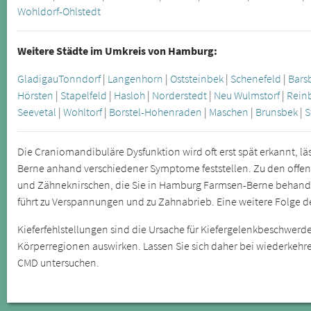
Wohldorf-Ohlstedt
Weitere Städte im Umkreis von Hamburg:
Gladigau
Tonndorf
|
Langenhorn
|
Oststeinbek
|
Schenefeld
|
Bars
Hörsten
|
Stapelfeld
|
Hasloh
|
Norderstedt
|
Neu Wulmstorf
|
Rein
Seevetal
|
Wohltorf
|
Borstel-Hohenraden
|
Maschen
|
Brunsbek
|
S
Die Craniomandibuläre Dysfunktion wird oft erst spät erkannt, lä
Berne anhand verschiedener Symptome feststellen. Zu den offe
und Zähneknirschen, die Sie in Hamburg Farmsen-Berne behande
führt zu Verspannungen und zu Zahnabrieb. Eine weitere Folge d
Kieferfehlstellungen sind die Ursache für Kiefergelenkbeschwerde
Körperregionen auswirken. Lassen Sie sich daher bei wiederke
CMD untersuchen.