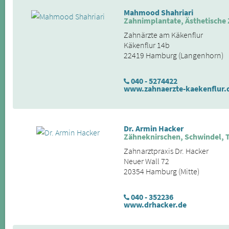
Mahmood Shahriari
Zahnimplantate, Ästhetische
Zahnärzte am Käkenflur
Käkenflur 14b
22419 Hamburg (Langenhorn)
040 - 5274422
www.zahnaerzte-kaekenflur.
Dr. Armin Hacker
Zähneknirschen, Schwindel, T
Zahnarztpraxis Dr. Hacker
Neuer Wall 72
20354 Hamburg (Mitte)
040 - 352236
www.drhacker.de