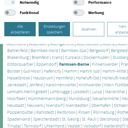
Notwendig
Performance
Funktional
Werbung
8 Spezialisten gefunden für CMD (craniomandibuläre Dysfunkti
Alle
Einstellungen
Nein,
Ablehnen
Weitere Stadtteile in Hamburg:
akzeptieren
speichern
anpass
Allermöhe
|
Alsterdorf
|
Altengamme
|
Altenwerder
|
Altona
|
Alton
Bahrenfeld
|
Barmbek-Nord
|
Barmbek-Süd
|
Bergedorf
|
Bergsted
Brakenburg
|
Bramfeld
|
Cranz
|
Curslack
|
Dockenhuden
|
Dulsber
Elbtorquartier
|
Eppendorf
|
Farmsen-Berne
|
Finkenwerder
|
Fra
Borstel
|
Gut-Moor
|
Hafencity
|
Hamm
|
Hamm süd
|
Hamm-Mitte
Hasselbrook
|
Hausbruch
|
Heimfeld
|
Hoheluft-Ost
|
Hoheluft-Wes
Jarrestadt
|
Jenfeld
|
Karolinenviertel
|
Kirchwerder
|
Klein Flottb
Lemsahl-Mellingstedt
|
Lohbrügge
|
Lokstedt
|
Lurup
|
Marienthal
Moorfleet
|
Mümmelmannsberg
|
Mundsburg
|
Neuallermöhe
|
Ne
Neustadt
|
Neuwerk
|
Niendorf
|
Nienstedten
|
Oberhafen
|
Ochsen
Poppenbüttel
|
Rahlstedt
|
Reitbrook
|
Rissen
|
Rönneburg
|
Rothe
Spadenland
|
Speicherstadt
|
St. Georg
|
St. Pauli
|
Steilshoop
|
St
Tinsdal
|
Tonndorf
|
Uhlenhorst
|
Veddel
|
Volksdorf
|
Waltershof
|