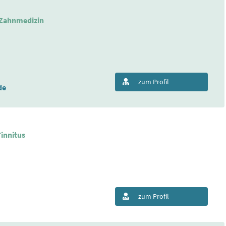
 Zahnmedizin
zum Profil
de
innitus
zum Profil