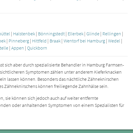
büttel
|
Halstenbek
|
Bönningstedt
|
Ellerbek
|
Glinde
|
Rellingen
|
bek
|
Pinneberg
|
Hittfeld
|
Braak
|
Wentorf bei Hamburg
|
Wedel
|
telle
|
Appen
|
Quickborn
sst sich aber durch spezialisierte Behandler in Hamburg Farmsen-
nsichtlicheren Symptomen zählen unter anderem Kieferknacken
ln lassen können. Besonders das nächtliche Zähneknirschen
es Zähneknirschens können freiliegende Zahnhälse sein.
n, sie können sich jedoch auch auf weiter entfernte
hrenden oder anhaltenden Symptomen von einem Spezialisten für