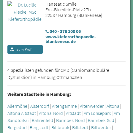
Hanseatic Smile
Erik-Blumfeld-Platz 27b
22587 Hamburg (Blankenese)
040 - 376 100 06
www.kieferorthopaedie-
blankenese.de
zum Profil
4 Spezialisten gefunden für CMD (craniomandibuläre
Dysfunktion) in Hamburg Othmarschen
Weitere Stadtteile in Hamburg:
Allermöhe
|
Alsterdorf
|
Altengamme
|
Altenwerder
|
Altona
|
Altona Altstadt
|
Altona-Nord
|
Altstadt
|
Am Lohsepark
|
Am
Sandtorkai
|
Bahrenfeld
|
Barmbek-Nord
|
Barmbek-Süd
|
Bergedorf
|
Bergstedt
|
Billbrook
|
Billstedt
|
Billwerder
|