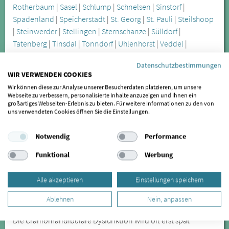
Rotherbaum
|
Sasel
|
Schlump
|
Schnelsen
|
Sinstorf
|
Spadenland
|
Speicherstadt
|
St. Georg
|
St. Pauli
|
Steilshoop
|
Steinwerder
|
Stellingen
|
Sternschanze
|
Sülldorf
|
Tatenberg
|
Tinsdal
|
Tonndorf
|
Uhlenhorst
|
Veddel
|
Volksdorf
|
Waltershof
|
Wandsbek
|
Wellingsbüttel
|
Datenschutzbestimmungen
Wilhelmsburg
|
Wilstorf
|
Winterhude
|
Wohldorf-Ohlstedt
WIR VERWENDEN COOKIES
Wir können diese zur Analyse unserer Besucherdaten platzieren, um unsere
Webseite zu verbessern, personalisierte Inhalte anzuzeigen und Ihnen ein
Weitere Städte im Umkreis von Hamburg:
großartiges Webseiten-Erlebnis zu bieten. Für weitere Informationen zu den von
uns verwendeten Cookies öffnen Sie die Einstellungen.
Gladigau
Tonndorf
|
Langenhorn
|
Oststeinbek
|
Schenefeld
|
Barsbüttel
|
Halstenbek
|
Bönningstedt
|
Ellerbek
|
Glinde
|
Notwendig
Performance
Rellingen
|
Hörsten
|
Stapelfeld
|
Hasloh
|
Norderstedt
|
Neu
Wulmstorf
|
Reinbek
|
Pinneberg
|
Hittfeld
|
Braak
|
Wentorf
Funktional
Werbung
bei Hamburg
|
Wedel
|
Seevetal
|
Wohltorf
|
Borstel-
Hohenraden
|
Maschen
|
Brunsbek
|
Stelle
|
Appen
|
Alle akzeptieren
Einstellungen speichern
Quickborn
Ablehnen
Nein, anpassen
Die Craniomandibuläre Dysfunktion wird oft erst spät