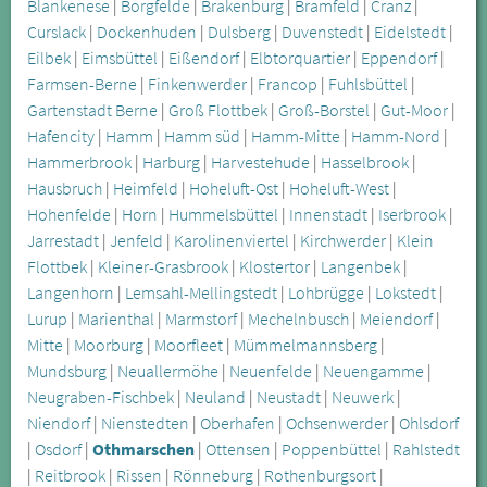
Blankenese
|
Borgfelde
|
Brakenburg
|
Bramfeld
|
Cranz
|
Curslack
|
Dockenhuden
|
Dulsberg
|
Duvenstedt
|
Eidelstedt
|
Eilbek
|
Eimsbüttel
|
Eißendorf
|
Elbtorquartier
|
Eppendorf
|
Farmsen-Berne
|
Finkenwerder
|
Francop
|
Fuhlsbüttel
|
Gartenstadt Berne
|
Groß Flottbek
|
Groß-Borstel
|
Gut-Moor
|
Hafencity
|
Hamm
|
Hamm süd
|
Hamm-Mitte
|
Hamm-Nord
|
Hammerbrook
|
Harburg
|
Harvestehude
|
Hasselbrook
|
Hausbruch
|
Heimfeld
|
Hoheluft-Ost
|
Hoheluft-West
|
Hohenfelde
|
Horn
|
Hummelsbüttel
|
Innenstadt
|
Iserbrook
|
Jarrestadt
|
Jenfeld
|
Karolinenviertel
|
Kirchwerder
|
Klein
Flottbek
|
Kleiner-Grasbrook
|
Klostertor
|
Langenbek
|
Langenhorn
|
Lemsahl-Mellingstedt
|
Lohbrügge
|
Lokstedt
|
Lurup
|
Marienthal
|
Marmstorf
|
Mechelnbusch
|
Meiendorf
|
Mitte
|
Moorburg
|
Moorfleet
|
Mümmelmannsberg
|
Mundsburg
|
Neuallermöhe
|
Neuenfelde
|
Neuengamme
|
Neugraben-Fischbek
|
Neuland
|
Neustadt
|
Neuwerk
|
Niendorf
|
Nienstedten
|
Oberhafen
|
Ochsenwerder
|
Ohlsdorf
|
Osdorf
|
Othmarschen
|
Ottensen
|
Poppenbüttel
|
Rahlstedt
|
Reitbrook
|
Rissen
|
Rönneburg
|
Rothenburgsort
|