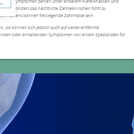
licheren Symptomen zählen unter anderem Kieferknacken und
en
en. Besonders das nächtliche Zähneknirschen führt zu
knirschens können freiliegende Zahnhälse sein.
n, sie können sich jedoch auch auf weiter entfernte
hrenden oder anhaltenden Symptomen von einem Spezialisten für