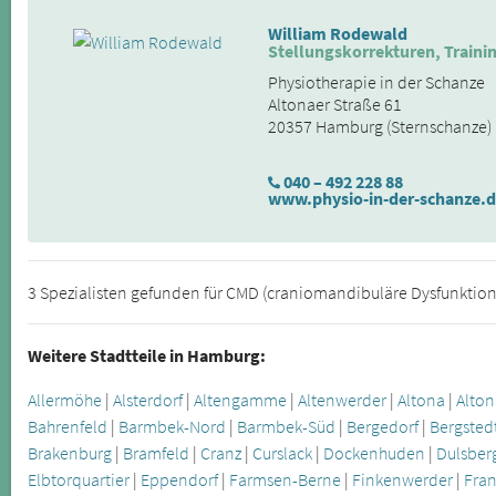
William Rodewald
Stellungskorrekturen, Train
Physiotherapie in der Schanze
Altonaer Straße 61
20357 Hamburg (Sternschanze)
040 – 492 228 88
www.physio-in-der-schanze.
3 Spezialisten gefunden für CMD (craniomandibuläre Dysfunktion
Weitere Stadtteile in Hamburg:
Allermöhe
|
Alsterdorf
|
Altengamme
|
Altenwerder
|
Altona
|
Alton
Bahrenfeld
|
Barmbek-Nord
|
Barmbek-Süd
|
Bergedorf
|
Bergsted
Brakenburg
|
Bramfeld
|
Cranz
|
Curslack
|
Dockenhuden
|
Dulsber
Elbtorquartier
|
Eppendorf
|
Farmsen-Berne
|
Finkenwerder
|
Fra