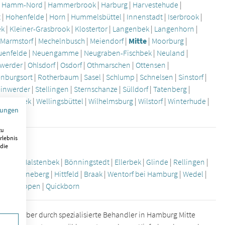
|
Hamm-Nord
|
Hammerbrook
|
Harburg
|
Harvestehude
|
t
|
Hohenfelde
|
Horn
|
Hummelsbüttel
|
Innenstadt
|
Iserbrook
|
ek
|
Kleiner-Grasbrook
|
Klostertor
|
Langenbek
|
Langenhorn
|
|
Marmstorf
|
Mechelnbusch
|
Meiendorf
|
Mitte
|
Moorburg
|
uenfelde
|
Neuengamme
|
Neugraben-Fischbek
|
Neuland
|
werder
|
Ohlsdorf
|
Osdorf
|
Othmarschen
|
Ottensen
|
nburgsort
|
Rotherbaum
|
Sasel
|
Schlump
|
Schnelsen
|
Sinstorf
|
einwerder
|
Stellingen
|
Sternschanze
|
Sülldorf
|
Tatenberg
|
Wandsbek
|
Wellingsbüttel
|
Wilhelmsburg
|
Wilstorf
|
Winterhude
|
mungen
zu
rlebnis
 die
büttel
|
Halstenbek
|
Bönningstedt
|
Ellerbek
|
Glinde
|
Rellingen
|
bek
|
Pinneberg
|
Hittfeld
|
Braak
|
Wentorf bei Hamburg
|
Wedel
|
telle
|
Appen
|
Quickborn
st sich aber durch spezialisierte Behandler in Hamburg Mitte