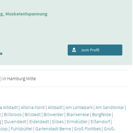
ing, Muskelentspannung
zum Profil
de
) in Hamburg Mitte
a Altstadt
|
Altona-Nord
|
Altstadt
|
Am Lohsepark
|
Am Sandtorkai
|
t
|
Billbrook
|
Billstedt
|
Billwerder
|
Blankenese
|
Borgfelde
|
g
|
Duvenstedt
|
Eidelstedt
|
Eilbek
|
Eimsbüttel
|
Eißendorf
|
ncop
|
Fuhlsbüttel
|
Gartenstadt Berne
|
Groß Flottbek
|
Groß-