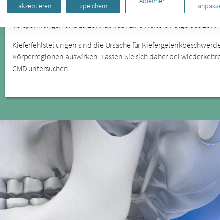
Ablehnen
anhand verschiedener Symptome feststellen. Zu den offensicht
akzeptieren
speichern
anpass
Zähneknirschen, die Sie in Hamburg Mitte behandeln lassen könn
Verspannungen und zu Zahnabrieb. Eine weitere Folge des Zähne
Kieferfehlstellungen sind die Ursache für Kiefergelenkbeschwerde
Körperregionen auswirken. Lassen Sie sich daher bei wiederke
CMD untersuchen.