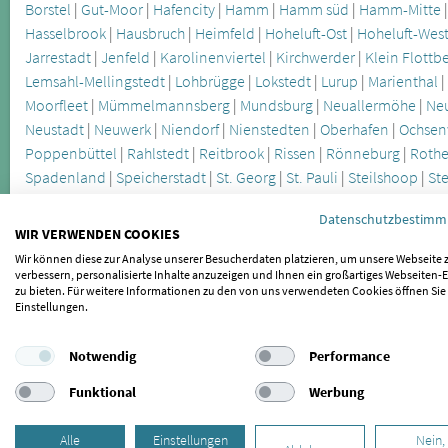
Borstel
|
Gut-Moor
|
Hafencity
|
Hamm
|
Hamm süd
|
Hamm-Mitte
Hasselbrook
|
Hausbruch
|
Heimfeld
|
Hoheluft-Ost
|
Hoheluft-Wes
Jarrestadt
|
Jenfeld
|
Karolinenviertel
|
Kirchwerder
|
Klein Flottb
Lemsahl-Mellingstedt
|
Lohbrügge
|
Lokstedt
|
Lurup
|
Marienthal
Moorfleet
|
Mümmelmannsberg
|
Mundsburg
|
Neuallermöhe
|
Ne
Neustadt
|
Neuwerk
|
Niendorf
|
Nienstedten
|
Oberhafen
|
Ochsen
Poppenbüttel
|
Rahlstedt
|
Reitbrook
|
Rissen
|
Rönneburg
|
Rothe
Spadenland
|
Speicherstadt
|
St. Georg
|
St. Pauli
|
Steilshoop
|
St
Tinsdal
|
Tonndorf
|
Uhlenhorst
|
Veddel
|
Volksdorf
|
Waltershof
|
Datenschutzbestim
Wohldorf-Ohlstedt
WIR VERWENDEN COOKIES
Wir können diese zur Analyse unserer Besucherdaten platzieren, um unsere Webseite 
verbessern, personalisierte Inhalte anzuzeigen und Ihnen ein großartiges Webseiten-E
Weitere Städte im Umkreis von Hamburg:
zu bieten. Für weitere Informationen zu den von uns verwendeten Cookies öffnen Sie
Einstellungen.
Gladigau
Tonndorf
|
Langenhorn
|
Oststeinbek
|
Schenefeld
|
Bars
Hörsten
|
Stapelfeld
|
Hasloh
|
Norderstedt
|
Neu Wulmstorf
|
Rein
Notwendig
Performance
Seevetal
|
Wohltorf
|
Borstel-Hohenraden
|
Maschen
|
Brunsbek
|
S
Funktional
Werbung
Die Craniomandibuläre Dysfunktion wird oft erst spät erkannt, läs
Alle
Einstellungen
Nein,