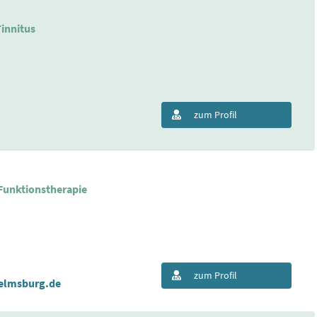
innitus
zum Profil
 Funktionstherapie
zum Profil
elmsburg.de