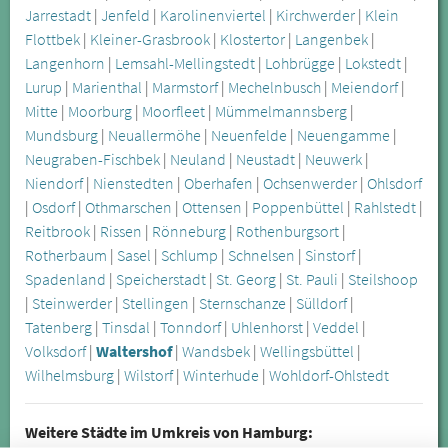
Jarrestadt
|
Jenfeld
|
Karolinenviertel
|
Kirchwerder
|
Klein
Flottbek
|
Kleiner-Grasbrook
|
Klostertor
|
Langenbek
|
Langenhorn
|
Lemsahl-Mellingstedt
|
Lohbrügge
|
Lokstedt
|
Lurup
|
Marienthal
|
Marmstorf
|
Mechelnbusch
|
Meiendorf
|
Mitte
|
Moorburg
|
Moorfleet
|
Mümmelmannsberg
|
Mundsburg
|
Neuallermöhe
|
Neuenfelde
|
Neuengamme
|
Neugraben-Fischbek
|
Neuland
|
Neustadt
|
Neuwerk
|
Niendorf
|
Nienstedten
|
Oberhafen
|
Ochsenwerder
|
Ohlsdorf
|
Osdorf
|
Othmarschen
|
Ottensen
|
Poppenbüttel
|
Rahlstedt
|
Reitbrook
|
Rissen
|
Rönneburg
|
Rothenburgsort
|
Rotherbaum
|
Sasel
|
Schlump
|
Schnelsen
|
Sinstorf
|
Spadenland
|
Speicherstadt
|
St. Georg
|
St. Pauli
|
Steilshoop
|
Steinwerder
|
Stellingen
|
Sternschanze
|
Sülldorf
|
Tatenberg
|
Tinsdal
|
Tonndorf
|
Uhlenhorst
|
Veddel
|
Volksdorf
|
Waltershof
|
Wandsbek
|
Wellingsbüttel
|
Wilhelmsburg
|
Wilstorf
|
Winterhude
|
Wohldorf-Ohlstedt
Weitere Städte im Umkreis von Hamburg: