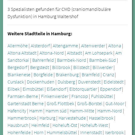
3 Spezialisten gefunden für CMD (craniomandibuläre
Dysfunktion) in Hamburg Waltershof
Weitere Stadtteile in Hamburg:
Allermöhe
|
Alsterdorf
|
Altengamme
|
Altenwerder
|
Altona
|
Altona Altstadt
|
Altona-Nord
|
Altstadt
|
Am Lohsepark
|
Am
Sandtorkai
|
Bahrenfeld
|
Barmbek-Nord
|
Barmbek-Süd
|
Bergedorf
|
Bergstedt
|
Billbrook
|
Billstedt
|
Billwerder
|
Blankenese
|
Borgfelde
|
Brakenburg
|
Bramfeld
|
Cranz
|
Curslack
|
Dockenhuden
|
Dulsberg
|
Duvenstedt
|
Eidelstedt
|
Eilbek
|
Eimsbüttel
|
Eißendorf
|
Elbtorquartier
|
Eppendorf
|
Farmsen-Berne
|
Finkenwerder
|
Francop
|
Fuhlsbüttel
|
Gartenstadt Berne
|
Groß Flottbek
|
Groß-Borstel
|
Gut-Moor
|
Hafencity
|
Hamm
|
Hamm süd
|
Hamm-Mitte
|
Hamm-Nord
|
Hammerbrook
|
Harburg
|
Harvestehude
|
Hasselbrook
|
Hausbruch
|
Heimfeld
|
Hoheluft-Ost
|
Hoheluft-West
|
Hohenfelde
|
Horn
|
Hummelsbüttel
|
Innenstadt
|
Iserbrook
|