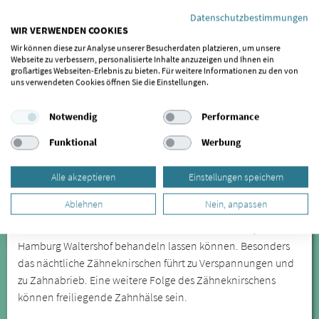
Gladigau
Tonndorf
|
Langenhorn
|
Oststeinbek
|
Schenefeld
|
Datenschutzbestimmungen
WIR VERWENDEN COOKIES
Barsbüttel
|
Halstenbek
|
Bönningstedt
|
Ellerbek
|
Glinde
|
Wir können diese zur Analyse unserer Besucherdaten platzieren, um unsere
Rellingen
|
Hörsten
|
Stapelfeld
|
Hasloh
|
Norderstedt
|
Neu
Webseite zu verbessern, personalisierte Inhalte anzuzeigen und Ihnen ein
Wulmstorf
|
Reinbek
|
Pinneberg
|
Hittfeld
|
Braak
|
Wentorf
großartiges Webseiten-Erlebnis zu bieten. Für weitere Informationen zu den von
uns verwendeten Cookies öffnen Sie die Einstellungen.
bei Hamburg
|
Wedel
|
Seevetal
|
Wohltorf
|
Borstel-
Hohenraden
|
Maschen
|
Brunsbek
|
Stelle
|
Appen
|
Notwendig
Performance
Quickborn
Funktional
Werbung
Die Craniomandibuläre Dysfunktion wird oft erst spät
erkannt, lässt sich aber durch spezialisierte Behandler in
Alle akzeptieren
Einstellungen speichern
Hamburg Waltershof anhand verschiedener Symptome
Ablehnen
Nein, anpassen
feststellen. Zu den offensichtlicheren Symptomen zählen
unter anderem Kieferknacken und Zähneknirschen, die Sie in
Hamburg Waltershof behandeln lassen können. Besonders
das nächtliche Zähneknirschen führt zu Verspannungen und
zu Zahnabrieb. Eine weitere Folge des Zähneknirschens
können freiliegende Zahnhälse sein.