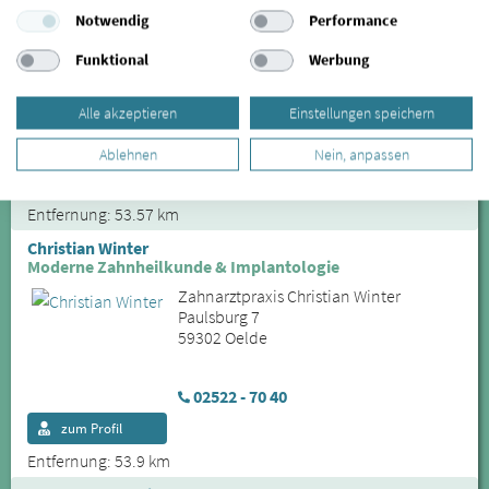
Dr. med. dent. Georg Schmitt MOM , M.Sc., M.Sc.
Kiefergelenkstherapie am Rathaus
Notwendig
Performance
Zahnarztpraxis Dr. Schmitt & Kollegen
Funktional
Werbung
Moltkestraße 4
45525 Hattingen
Alle akzeptieren
Einstellungen speichern
02324 - 91 95 995
Ablehnen
Nein, anpassen
zum Profil
Entfernung: 53.57 km
Christian Winter
Moderne Zahnheilkunde & Implantologie
Zahnarztpraxis Christian Winter
Paulsburg 7
59302 Oelde
02522 - 70 40
zum Profil
Entfernung: 53.9 km