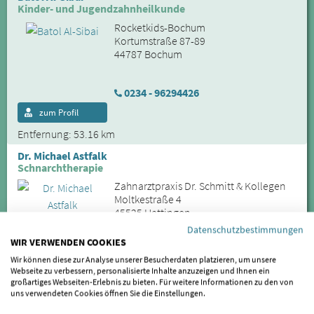
Kinder- und Jugendzahnheilkunde
Rocketkids-Bochum
Kortumstraße 87-89
44787 Bochum
0234 - 96294426
zum Profil
Entfernung: 53.16 km
Dr. Michael Astfalk
Schnarchtherapie
Zahnarztpraxis Dr. Schmitt & Kollegen
Moltkestraße 4
45525 Hattingen
Datenschutzbestimmungen
WIR VERWENDEN COOKIES
02324-9195995
Wir können diese zur Analyse unserer Besucherdaten platzieren, um unsere
Webseite zu verbessern, personalisierte Inhalte anzuzeigen und Ihnen ein
zum Profil
großartiges Webseiten-Erlebnis zu bieten. Für weitere Informationen zu den von
Entfernung: 53.57 km
uns verwendeten Cookies öffnen Sie die Einstellungen.