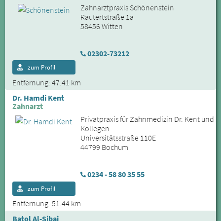
Zahnarztpraxis Schönenstein
Rautertstraße 1a
58456 Witten
02302-73212
zum Profil
Entfernung: 47.41 km
Dr. Hamdi Kent
Zahnarzt
Privatpraxis für Zahnmedizin Dr. Kent und
Kollegen
Universitätsstraße 110E
44799 Bochum
0234 - 58 80 35 55
zum Profil
Entfernung: 51.44 km
Batol Al-Sibai