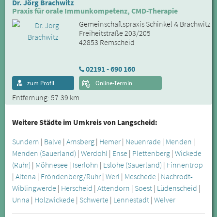
Dr. Jörg Brachwitz
Praxis für orale Immunkompetenz, CMD-Therapie
Gemeinschaftspraxis Schinkel & Brachwitz
Freiheitstraße 203/205
42853 Remscheid
02191 - 690 160
zum Profil
Online-Termin
Entfernung: 57.39 km
Weitere Städte im Umkreis von Langscheid:
Sundern
|
Balve
|
Arnsberg
|
Hemer
|
Neuenrade
|
Menden
|
Menden (Sauerland)
|
Werdohl
|
Ense
|
Plettenberg
|
Wickede
(Ruhr)
|
Möhnesee
|
Iserlohn
|
Eslohe (Sauerland)
|
Finnentrop
|
Altena
|
Fröndenberg/Ruhr
|
Werl
|
Meschede
|
Nachrodt-
Wiblingwerde
|
Herscheid
|
Attendorn
|
Soest
|
Lüdenscheid
|
Unna
|
Holzwickede
|
Schwerte
|
Lennestadt
|
Welver